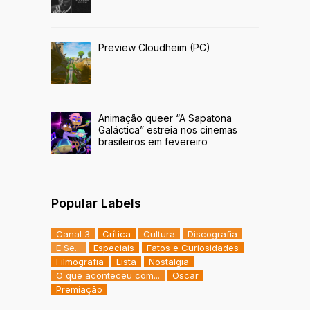
Preview Cloudheim (PC)
Animação queer “A Sapatona
Galáctica” estreia nos cinemas
brasileiros em fevereiro
Popular Labels
Canal 3
Crítica
Cultura
Discografia
E Se...
Especiais
Fatos e Curiosidades
Filmografia
Lista
Nostalgia
O que aconteceu com...
Oscar
Premiação