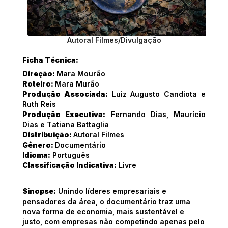
Autoral Filmes/Divulgação
Ficha Técnica:
Direção:
Mara Mourão
Roteiro:
Mara Murão
Produção Associada:
Luiz Augusto Candiota e
Ruth Reis
Produção Executiva:
Fernando Dias, Maurício
Dias e Tatiana Battaglia
Distribuição:
Autoral Filmes
Gênero:
Documentário
Idioma:
Português
Classificação Indicativa:
Livre
Sinopse:
Unindo
líderes
empresariais e
pensadores da área, o documentário
traz
uma
nova forma de economia, mais
sustentável
e
justo, com empresas não
competindo apenas pelo