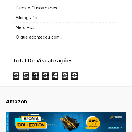
Fatos e Curiosidades
Filmografia
Nerd PcD
O que aconteceu com...
Total De Visualizações
3
5
1
3
4
9
8
Amazon