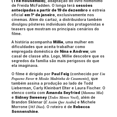
(The Housemaid)
, adaptação do livro homônimo
de Freida McFadden. O longa terá
sessões
antecipadas a partir de 19 de dezembro
e estreia
oficial
em 1º de janeiro
, exclusivamente nos
cinemas. Além do cartaz, a distribuidora também
divulgou pôsteres individuais dos protagonistas e
teasers que mostram os principais cenários do
filme.
A história acompanha
Millie
, uma mulher em
dificuldades que aceita trabalhar como
empregada doméstica de
Nina e Andrew
, um
casal de classe alta. Logo, Millie descobre que os
segredos da família são mais perigosos do que
ela imaginava.
Um
O filme é dirigido por
Paul Feig
(conhecido por
Pequeno Favor
Missão Madrinha de Casamento
e
), que
também assina a produção ao lado de Todd
Lieberman, Carly Kleinbart Elter e Laura Fischer. O
Mamma Mia
elenco conta com
Amanda Seyfried
(
)
Todos Menos Você
e
Sidney Sweeney
(
), além de
É Assim Que Acaba
Brandon Sklenar (
) e Michele
365 Dias
Morrone (
). O roteiro é de
Rebecca
Sonnenshine
.