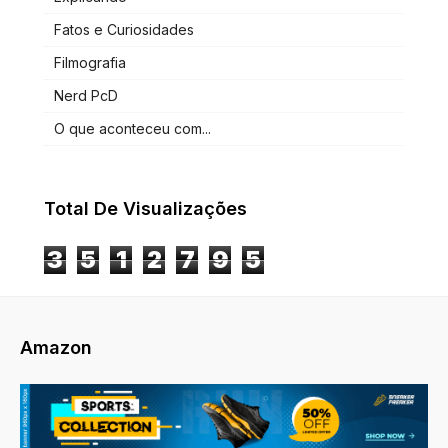
Fatos e Curiosidades
Filmografia
Nerd PcD
O que aconteceu com...
Total De Visualizações
3
5
1
2
7
9
5
Amazon