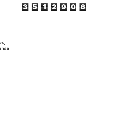
3
5
1
2
9
0
6
rs
,
ense