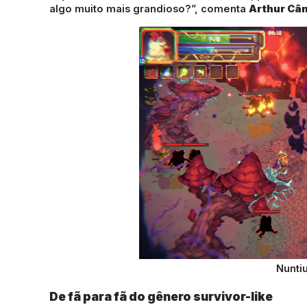
algo muito mais grandioso?”, comenta
Arthur Câ
Nunti
De fã para fã do gênero survivor-like