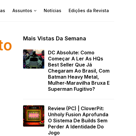
as
Assuntos
Notícias
Edições da Revista
Mais Vistas Da Semana
to
DC Absolute: Como
a
Começar A Ler As HQs
Best Seller Que Já
Chegaram Ao Brasil, Com
Batman Heavy Metal,
Mulher-Maravilha Bruxa E
Superman Fugitivo?
Review (PC) | CloverPit:
Unholy Fusion Aprofunda
O Sistema De Builds Sem
Perder A Identidade Do
Jogo