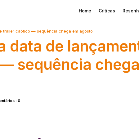
Home
Críticas
Resenh
 trailer caótico — sequência chega em agosto
a data de lançamen
co — sequência cheg
ntários : 0