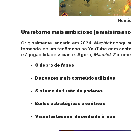
Nunti
Um retorno mais ambicioso (e mais insano
Originalmente lançado em 2024,
Machick
conquist
tornando-se um fenômeno no YouTube com cente
e à jogabilidade viciante. Agora,
Machick 2
prome
O dobro de fases
Dez vezes mais conteúdo utilizável
Sistema de fusão de poderes
Builds estratégicas e caóticas
Visual artesanal desenhado à mão