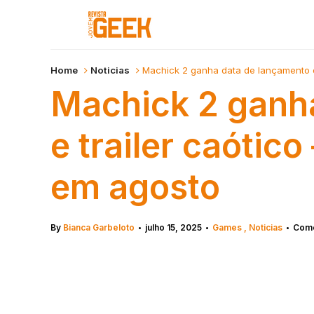
Home
Noticias
Machick 2 ganha data de lançamento e
Machick 2 ganh
e trailer caóti
em agosto
By
Bianca Garbeloto
julho 15, 2025
Games
Noticias
Come
•
•
•