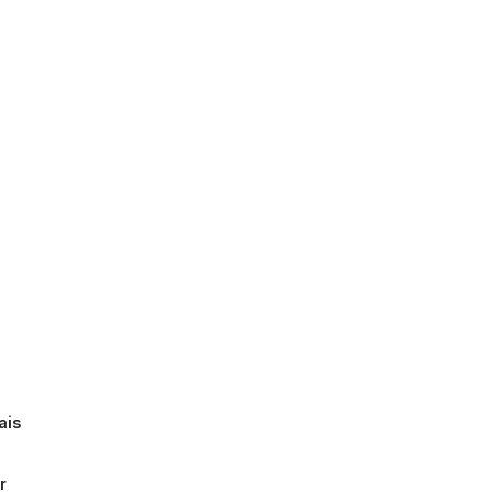
ais
r