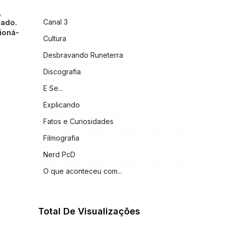
,
Canal 3
zado.
ioná-
Cultura
Desbravando Runeterra
Discografia
E Se...
Explicando
Fatos e Curiosidades
Filmografia
Nerd PcD
O que aconteceu com...
Total De Visualizações