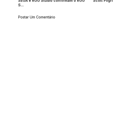
SEGA e RGG Studio confirmam o RGG
Scott Pilgr
S...
Postar Um Comentário