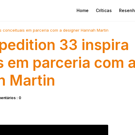
Home
Críticas
Resenh
ias conceituais em parceria com a designer Hannah Martin
pedition 33 inspira
is em parceria com 
h Martin
entários : 0