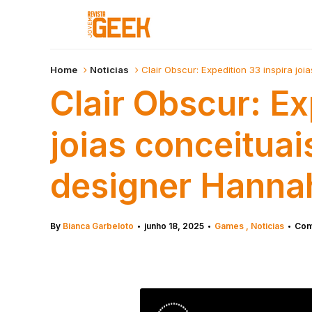
Home
Noticias
Clair Obscur: Expedition 33 inspira jo
Clair Obscur: Ex
joias conceitua
designer Hanna
By
Bianca Garbeloto
junho 18, 2025
Games
Noticias
Com
•
•
•