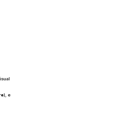
isual
re
), e