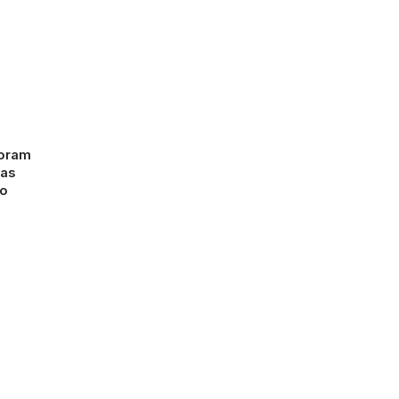
foram
 as
 o