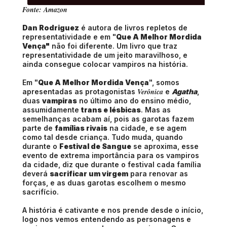
Fonte: Amazon
Dan Rodriguez
é autora de livros repletos de
representatividade e em "
Que A Melhor Mordida
Vença"
não foi diferente. Um livro que traz
representatividade de um jeito maravilhoso, e
ainda consegue colocar vampiros na história.
Em "
Que A Melhor Mordida Vença
", somos
Verônica
apresentadas as protagonistas
e
Agatha
,
duas
vampiras
no último ano do ensino médio,
assumidamente
trans e lésbicas
. Mas as
semelhanças acabam aí, pois as garotas fazem
parte de
famílias rivais
na cidade, e se agem
como tal desde criança. Tudo muda, quando
durante o
Festival de Sangue
se aproxima, esse
evento de extrema importância para os vampiros
da cidade, diz que durante o festival cada família
deverá
sacrificar um virgem
para renovar as
forças, e as duas garotas escolhem o mesmo
sacrifício.
A história é cativante e nos prende desde o início,
logo nos vemos entendendo as personagens e