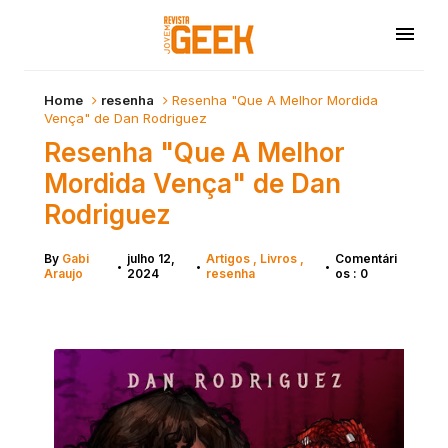
Home
resenha
Resenha "Que A Melhor Mordida
Vença" de Dan Rodriguez
Resenha "Que A Melhor
Mordida Vença" de Dan
Rodriguez
By
Gabi
julho 12,
Artigos
Livros
Comentári
•
•
•
Araujo
2024
resenha
os : 0