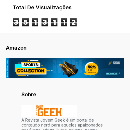
Total De Visualizações
3
5
1
3
1
1
2
Amazon
Sobre
A Revista Jovem Geek é um portal de
conteúdo nerd para aqueles apaixonados
por filmes, séries, livros, animes, games,