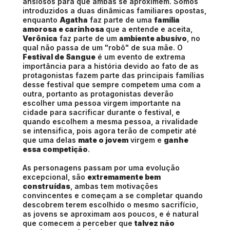
ansiosos para que ambas se aproximem. Somos
introduzidos a duas dinâmicas familiares opostas,
enquanto
Agatha
faz parte de uma
família
amorosa e carinhosa
que a entende e aceita,
Verônica
faz parte de um
ambiente abusivo
, no
qual não passa de um "robô" de sua mãe. O
Festival de Sangue
é um evento de extrema
importância para a história devido ao fato de as
protagonistas fazem parte das principais famílias
desse festival que sempre competem uma com a
outra, portanto as protagonistas deverão
escolher uma pessoa virgem importante na
cidade para sacrificar durante o festival, e
quando escolhem a mesma pessoa, a rivalidade
se intensifica, pois agora terão de competir até
que uma delas
mate o jovem
virgem e
ganhe
essa competição
.
As personagens passam por uma evolução
excepcional, são
extremamente bem
construídas
, ambas tem motivações
convincentes e começam a se completar quando
descobrem terem escolhido o mesmo sacrifício,
as jovens se aproximam aos poucos, e é natural
que comecem a perceber que
talvez não