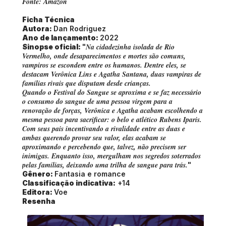
Fonte: Amazon
Ficha Técnica
Autora:
Dan Rodriguez
Ano de lançamento:
2022
Na cidadezinha isolada de Rio
Sinopse oficial:
"
Vermelho, onde desaparecimentos e mortes são comuns,
vampiros se escondem entre os humanos. Dentre eles, se
destacam Verônica Lins e Agatha Santana, duas vampiras de
famílias rivais que disputam desde crianças.
Quando o Festival do Sangue se aproxima e se faz necessário
o consumo do sangue de uma pessoa virgem para a
renovação de forças, Verônica e Agatha acabam escolhendo a
mesma pessoa para sacrificar: o belo e atlético Rubens Iparis.
Com seus pais incentivando a rivalidade entre as duas e
ambas querendo provar seu valor, elas acabam se
aproximando e percebendo que, talvez, não precisem ser
inimigas. Enquanto isso, mergulham nos segredos soterrados
pelas famílias, deixando uma trilha de sangue para trás.
"
Gênero:
Fantasia e romance
Classificação indicativa:
+14
Editora:
Voe
Resenha