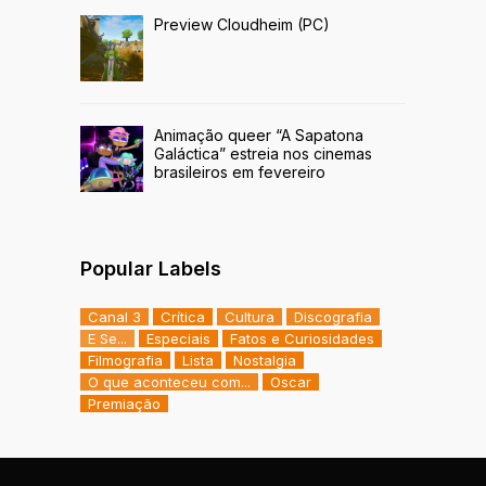
Preview Cloudheim (PC)
Animação queer “A Sapatona
Galáctica” estreia nos cinemas
brasileiros em fevereiro
Popular Labels
Canal 3
Crítica
Cultura
Discografia
E Se...
Especiais
Fatos e Curiosidades
Filmografia
Lista
Nostalgia
O que aconteceu com...
Oscar
Premiação