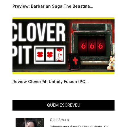
Preview: Barbarian Saga The Beastma...
Review CloverPit: Unholy Fusion (PC...
QUEM ESCREVEU
Gabi Araujo
"Nossa voz é nossa identidade. Se