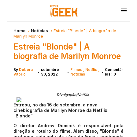
Home
Notícias
Estreia "Blonde" | A biografia de
Marilyn Monroe
Estreia "Blonde" | A
biografia de Marilyn Monroe
By
Débora
setembro
Filmes
Netflix
Comentár
•
•
•
Vitório
30, 2022
Notícias
ios : 0
Divulgação/Netflix
Estreou, no dia 16 de setembro, a nova
cinebiografia de Marilyn Monroe da Netflix:
"Blonde".
O diretor Andrew Dominik é responsável pela
direção e roteiro do filme. Além disso, "Blonde" é
protagonizado pela atriz Ana de Armas, conhecida