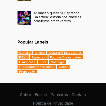
Animação queer “A Sapatona
Galáctica” estreia nos cinemas
brasileiros em fevereiro
Popular Labels
Canal 3
Crítica
Cultura
Discografia
E Se...
Especiais
Fatos e Curiosidades
Filmografia
Lista
Nostalgia
O que aconteceu com...
Oscar
Premiação
Sobre
Equipe
Parceiros
Contato
Política de Privacidade