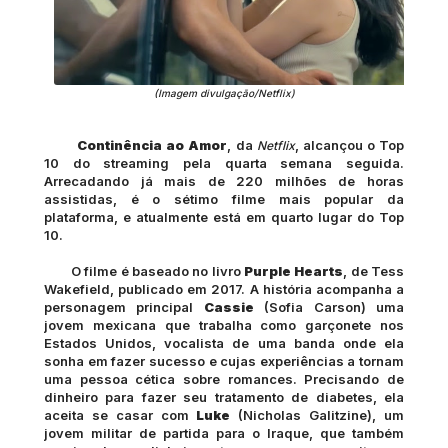
(Imagem divulgação/Netflix)
Continência ao Amor
, da
,
alcançou o Top
Netflix
10 do streaming pela quarta semana seguida.
Arrecadando já mais de 220 milhões de horas
assistidas, é o sétimo filme mais popular da
plataforma, e atualmente está em quarto lugar do Top
10.
O filme é baseado no livro
Purple Hearts
, de Tess
Wakefield, publicado em 2017. A história acompanha a
personagem principal
Cassie
(Sofia Carson) uma
jovem mexicana que trabalha como garçonete nos
Estados Unidos, vocalista de uma banda onde ela
sonha em fazer sucesso e cujas experiências a tornam
uma pessoa cética sobre romances. Precisando de
dinheiro para fazer seu tratamento de diabetes, ela
aceita se casar com
Luke
(Nicholas Galitzine), um
jovem militar de partida para o Iraque, que também