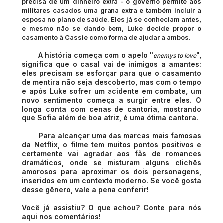
precisa de um dinheiro extra - o governo permite aos
militares casados uma grana extra e também incluir a
esposa no plano de saúde. Eles já se conheciam antes,
e mesmo não se dando bem, Luke decide propor o
casamento à Cassie como forma de ajudar a ambos.
A história começa com o apelo "
",
enemys to love
significa que o casal vai de inimigos a amantes:
eles precisam se esforçar para que o casamento
de mentira não seja descoberto, mas com o tempo
e após Luke sofrer um acidente em combate, um
novo sentimento começa a surgir entre eles. O
longa conta com cenas de cantoria, mostrando
que Sofia além de boa atriz, é uma ótima cantora.
Para alcançar uma das marcas mais famosas
da Netflix, o filme tem muitos pontos positivos e
certamente vai agradar aos fãs de romances
dramáticos, onde se misturam alguns clichês
amorosos para aproximar os dois personagens,
inseridos em um contexto moderno. Se você gosta
desse gênero, vale a pena conferir!
Você já assistiu? O que achou? Conte para nós
aqui nos comentários!