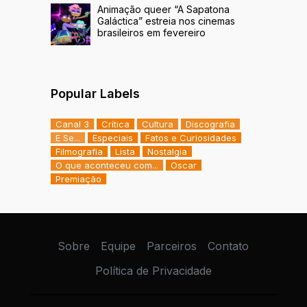
Animação queer “A Sapatona
Galáctica” estreia nos cinemas
brasileiros em fevereiro
Popular Labels
Canal 3
Crítica
Cultura
Discografia
E Se...
Especiais
Fatos e Curiosidades
Filmografia
Lista
Nostalgia
O que aconteceu com...
Oscar
Premiação
Sobre
Equipe
Parceiros
Contato
Política de Privacidade