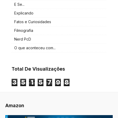
E Se...
Explicando
Fatos e Curiosidades
Filmografia
Nerd PcD
O que aconteceu com...
Total De Visualizações
3
5
1
5
7
9
8
Amazon