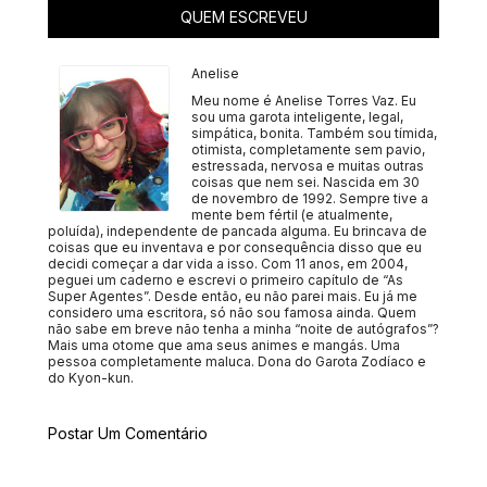
QUEM ESCREVEU
Anelise
Meu nome é Anelise Torres Vaz. Eu
sou uma garota inteligente, legal,
simpática, bonita. Também sou tímida,
otimista, completamente sem pavio,
estressada, nervosa e muitas outras
coisas que nem sei. Nascida em 30
de novembro de 1992. Sempre tive a
mente bem fértil (e atualmente,
poluída), independente de pancada alguma. Eu brincava de
coisas que eu inventava e por consequência disso que eu
decidi começar a dar vida a isso. Com 11 anos, em 2004,
peguei um caderno e escrevi o primeiro capítulo de “As
Super Agentes”. Desde então, eu não parei mais. Eu já me
considero uma escritora, só não sou famosa ainda. Quem
não sabe em breve não tenha a minha “noite de autógrafos”?
Mais uma otome que ama seus animes e mangás. Uma
pessoa completamente maluca. Dona do Garota Zodíaco e
do Kyon-kun.
Postar Um Comentário