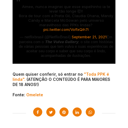
Aimee, nunca imaginei que esse espelhinho ia te
levar tão longe 🤯!!
Bora de tour com a Preta Gil, Claudia Ohana, Mandy
Candy e Marcela McGowan pelo universo
maravilhoso das PPKs lindas?
pic.twitter.com/VofIxQih7l
September 21, 2021
— netflixbrasil (@NetflixBrasil)
Em
The Vulva Gallery
parceira com o
, o site com histórias
de várias pessoas que tem vulva e suas experiências de
aceitar seu corpo e saber que seu corpo é lindo,
acompanhadas de ilustrações.
Quem quiser conferir, só entrar no
"Toda PPK é
linda".
(ATENÇÃO O CONTEÚDO É PARA MAIORES
DE 18 ANOS!)
Fonte:
Omelete