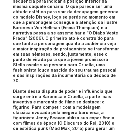
sequência para indicar a posição inferior da
mesma daquele cenário. O que parece ser uma
atitude estética para sair da decupagem genérica
do modelo Disney, logo se perde no momento em
que a personagem consegue a atenção da ilustre
Baronesa Von Hellman (Emma Thompson) e a
narrativa passa a se assemelhar a "O Diabo Veste
Prada" (2006). O primeiro ato é construído para
que tanto a personagem quanto a audiência veja
a maior inspiração da protagonista se transformar
em suas nêmeses, sendo, justamente, esse o
ponto de virada para que a jovem promissora
Stella oscile sua persona para Cruella, uma
fashionista louca nascida do seu trauma pessoal
e das inspirações da indumentária da década de
70.
Diante dessa disputa de poder e influência que
surge entre a Baronesa e Cruella, a parte mais
inventiva e marcante do filme se destaca: o
figurino. Para competir com a modelagem
clássica evocada pela megera baronesa, a
figurinista Jenny Beavan utiliza sua experiência
com filmes de época (O Discurso do Rei, 2010) e
de estética punk (Mad Max, 2015) para gerar um