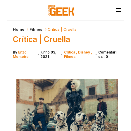
Home
Filmes
Crítica | Cruella
Crítica | Cruella
By
Enzo
junho 03,
Crítica
Disney
Comentári
•
•
•
Monteiro
2021
Filmes
os : 0