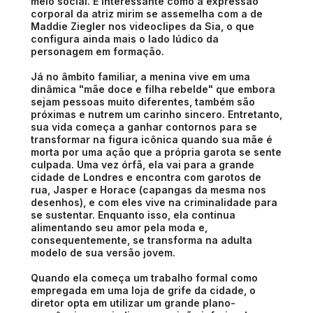
meio social. É interessante como a expressão
corporal da atriz mirim se assemelha com a de
Maddie Ziegler nos videoclipes da Sia, o que
configura ainda mais o lado lúdico da
personagem em formação.
Já no âmbito familiar, a menina vive em uma
dinâmica "mãe doce e filha rebelde" que embora
sejam pessoas muito diferentes, também são
próximas e nutrem um carinho sincero. Entretanto,
sua vida começa a ganhar contornos para se
transformar na figura icônica quando sua mãe é
morta por uma ação que a própria garota se sente
culpada. Uma vez órfã, ela vai para a grande
cidade de Londres e encontra com garotos de
rua, Jasper e Horace (capangas da mesma nos
desenhos), e com eles vive na criminalidade para
se sustentar. Enquanto isso, ela continua
alimentando seu amor pela moda e,
consequentemente, se transforma na adulta
modelo de sua versão jovem.
Quando ela começa um trabalho formal como
empregada em uma loja de grife da cidade, o
diretor opta em utilizar um grande plano-