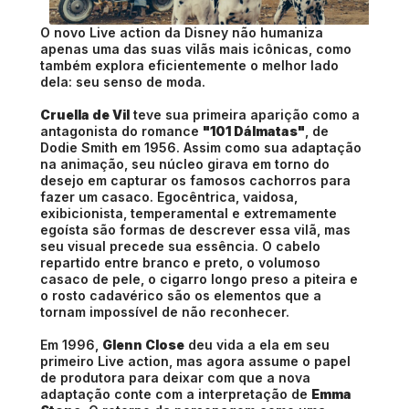
O novo Live action da Disney não humaniza
apenas uma das suas vilãs mais icônicas, como
também explora eficientemente o melhor lado
dela: seu senso de moda.
Cruella de Vil
teve sua primeira aparição como a
antagonista do romance
"101 Dálmatas"
, de
Dodie Smith em 1956. Assim como sua adaptação
na animação, seu núcleo girava em torno do
desejo em capturar os famosos cachorros para
fazer um casaco. Egocêntrica, vaidosa,
exibicionista, temperamental e extremamente
egoísta são formas de descrever essa vilã, mas
seu visual precede sua essência. O cabelo
repartido entre branco e preto, o volumoso
casaco de pele, o cigarro longo preso a piteira e
o rosto cadavérico são os elementos que a
tornam impossível de não reconhecer.
Em 1996,
Glenn Close
deu vida a ela em seu
primeiro Live action, mas agora assume o papel
de produtora para deixar com que a nova
adaptação conte com a interpretação de
Emma