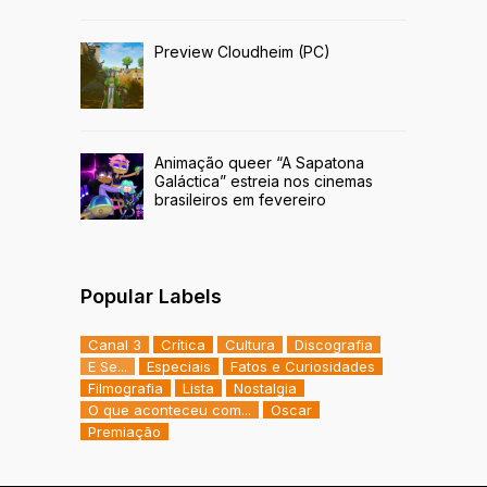
Preview Cloudheim (PC)
Animação queer “A Sapatona
Galáctica” estreia nos cinemas
brasileiros em fevereiro
Popular Labels
Canal 3
Crítica
Cultura
Discografia
E Se...
Especiais
Fatos e Curiosidades
Filmografia
Lista
Nostalgia
O que aconteceu com...
Oscar
Premiação