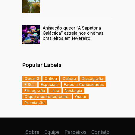
Animação queer “A Sapatona
Galáctica” estreia nos cinemas
brasileiros em fevereiro
Popular Labels
Canal 3
Crítica
Cultura
Discografia
E Se...
Especiais
Fatos e Curiosidades
Filmografia
Lista
Nostalgia
O que aconteceu com...
Oscar
Premiação
Sobre
Equipe
Parceiros
Contato