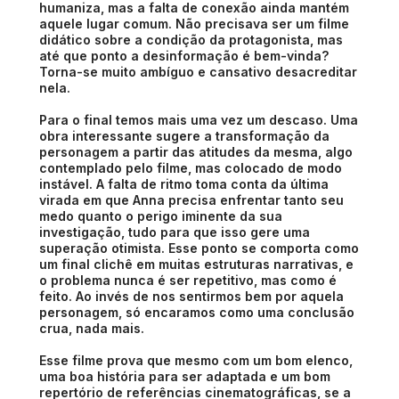
humaniza, mas a falta de conexão ainda mantém
aquele lugar comum. Não precisava ser um filme
didático sobre a condição da protagonista, mas
até que ponto a desinformação é bem-vinda?
Torna-se muito ambíguo e cansativo desacreditar
nela.
Para o final temos mais uma vez um descaso. Uma
obra interessante sugere a transformação da
personagem a partir das atitudes da mesma, algo
contemplado pelo filme, mas colocado de modo
instável. A falta de ritmo toma conta da última
virada em que Anna precisa enfrentar tanto seu
medo quanto o perigo iminente da sua
investigação, tudo para que isso gere uma
superação otimista. Esse ponto se comporta como
um final clichê em muitas estruturas narrativas, e
o problema nunca é ser repetitivo, mas como é
feito. Ao invés de nos sentirmos bem por aquela
personagem, só encaramos como uma conclusão
crua, nada mais.
Esse filme prova que mesmo com um bom elenco,
uma boa história para ser adaptada e um bom
repertório de referências cinematográficas, se a