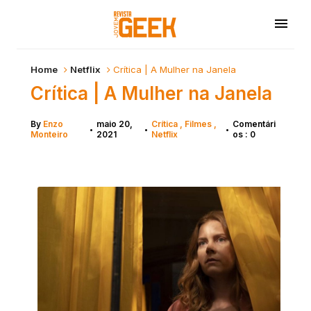
Home
Netflix
Crítica | A Mulher na Janela
Crítica | A Mulher na Janela
By
Enzo
maio 20,
Crítica
Filmes
Comentári
•
•
•
Monteiro
2021
Netflix
os : 0