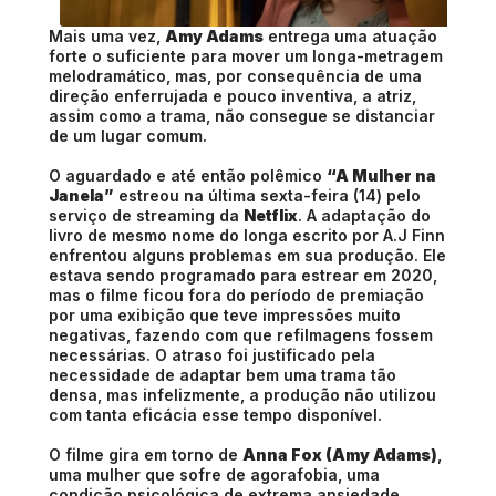
Mais uma vez,
Amy Adams
entrega uma atuação
forte o suficiente para mover um longa-metragem
melodramático, mas, por consequência de uma
direção enferrujada e pouco inventiva, a atriz,
assim como a trama, não consegue se distanciar
de um lugar comum.
O aguardado e até então polêmico
“A Mulher na
Janela”
estreou na última sexta-feira (14) pelo
serviço de streaming da
Netflix
. A adaptação do
livro de mesmo nome do longa escrito por A.J Finn
enfrentou alguns problemas em sua produção. Ele
estava sendo programado para estrear em 2020,
mas o filme ficou fora do período de premiação
por uma exibição que teve impressões muito
negativas, fazendo com que refilmagens fossem
necessárias. O atraso foi justificado pela
necessidade de adaptar bem uma trama tão
densa, mas infelizmente, a produção não utilizou
com tanta eficácia esse tempo disponível.
O filme gira em torno de
Anna Fox (Amy Adams)
,
uma mulher que sofre de agorafobia, uma
condição psicológica de extrema ansiedade