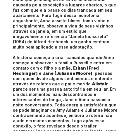
causada pela exposição a lugares abertos, o que
faz com que ela passe os dias trancada em seu
apartamento. Para fugir dessa monotonia
angustiante, Anna assiste filmes, toma vinho e,
principalmente, observa a vida de seus vizinhos
através da janela, em um estilo que
inegavelmente referencia “Janela Indiscreta”
(1954) de Alfred Hitchcock, um ganho estético
muito bem aplicado a essa adaptação.
A história começa a criar camadas quando Anna
começa a observar a família Russell e entra em
contato com o filho e a mãe,
Ethan (Fred
Hechinger)
e
Jane (Julianne Moore)
, pessoas
com quem divide alguns sentimentos e entende
através de relatos que o pai e marido
Alistair
parece ser uma pessoa autoritária em seu lar. Em
um dos momentos mais descontraídos e
interessantes do longa, Jane e Anna passam a
noite conversando. Toda energia satisfatória que
se pode imaginar de Amy Adams e Julianne Moore
contracenando acontece, embora o roteiro não
ajude em muitos momentos. Logo após essa
conexão, o fato revelado desde o trailer