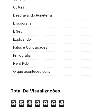
Cultura
Desbravando Runeterra
Discografia
E Se...
Explicando
Fatos e Curiosidades
Filmografia
Nerd PcD
O que aconteceu com...
Total De Visualizações
3
5
1
3
8
6
4