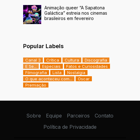
Animação queer “A Sapatona
Galáctica” estreia nos cinemas
brasileiros em fevereiro
Popular Labels
Canal 3
Crítica
Cultura
Discografia
E Se...
Especiais
Fatos e Curiosidades
Filmografia
Lista
Nostalgia
O que aconteceu com...
Oscar
Premiação
Sobre
Equipe
Parceiros
Contato
Política de Privacidade