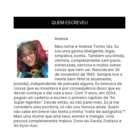
QUEM ESCREVEU
Anelise
Meu nome é Anelise Torres Vaz. Eu
sou uma garota inteligente, legal,
simpática, bonita. Também sou tímida,
otimista, completamente sem pavio,
estressada, nervosa e muitas outras
coisas que nem sei. Nascida em 30
de novembro de 1992. Sempre tive a
mente bem fértil (e atualmente,
poluída), independente de pancada alguma. Eu brincava de
coisas que eu inventava e por consequência disso que eu
decidi começar a dar vida a isso. Com 11 anos, em 2004,
peguei um caderno e escrevi o primeiro capítulo de “As
Super Agentes”. Desde então, eu não parei mais. Eu já me
considero uma escritora, só não sou famosa ainda. Quem
não sabe em breve não tenha a minha “noite de autógrafos”?
Mais uma otome que ama seus animes e mangás. Uma
pessoa completamente maluca. Dona do Garota Zodíaco e
do Kyon-kun.