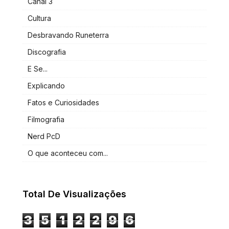
Canal 3
Cultura
Desbravando Runeterra
Discografia
E Se...
Explicando
Fatos e Curiosidades
Filmografia
Nerd PcD
O que aconteceu com...
Total De Visualizações
3
5
1
2
2
9
6