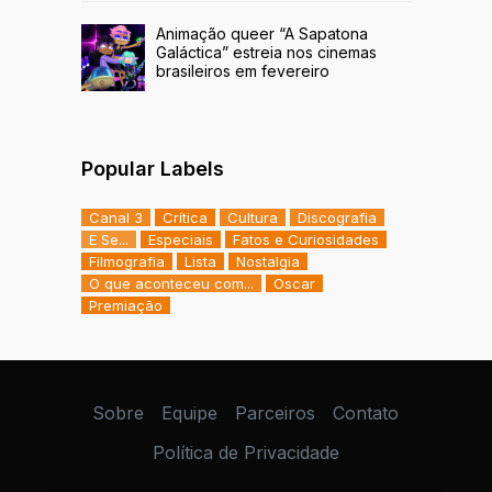
Animação queer “A Sapatona
Galáctica” estreia nos cinemas
brasileiros em fevereiro
Popular Labels
Canal 3
Crítica
Cultura
Discografia
E Se...
Especiais
Fatos e Curiosidades
Filmografia
Lista
Nostalgia
O que aconteceu com...
Oscar
Premiação
Sobre
Equipe
Parceiros
Contato
Política de Privacidade