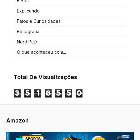
E Se...
Explicando
Fatos e Curiosidades
Filmografia
Nerd PcD
O que aconteceu com...
Total De Visualizações
3
5
1
6
5
5
0
Amazon