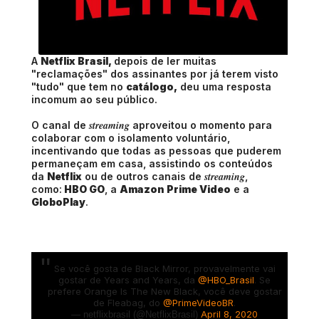
A
Netflix Brasil,
depois de ler muitas
"reclamações" dos assinantes por já terem visto
"tudo" que tem no
catálogo,
deu uma resposta
incomum ao seu público.
streaming
O canal de
aproveitou o momento para
colaborar com o isolamento voluntário,
incentivando que todas as pessoas que puderem
permaneçam em casa, assistindo os conteúdos
streaming
da
Netflix
ou de outros canais de
,
como:
HBO GO
, a
Amazon Prime Video
e a
GloboPlay
.
Se você gosta de Black Mirror, provavelmente vai
gostar de Years and Years, da
@HBO_Brasil
. Se
prefere Orange Is The New Black, você deve gostar
de Fleabag, do
@PrimeVideoBR
.
April 8, 2020
— netflixbrasil (@NetflixBrasil)