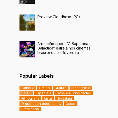
Preview Cloudheim (PC)
Animação queer “A Sapatona
Galáctica” estreia nos cinemas
brasileiros em fevereiro
Popular Labels
Canal 3
Crítica
Cultura
Discografia
E Se...
Especiais
Fatos e Curiosidades
Filmografia
Lista
Nostalgia
O que aconteceu com...
Oscar
Premiação