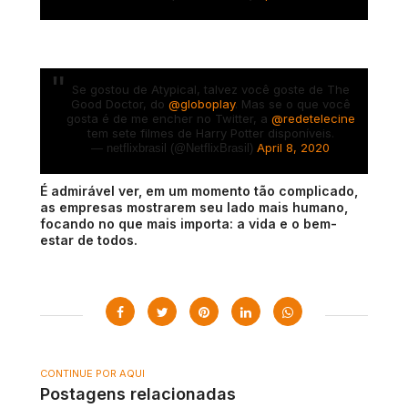
Se gostou de Atypical, talvez você goste de The
Good Doctor, do
@globoplay
. Mas se o que você
gosta é de me encher no Twitter, a
@redetelecine
tem sete filmes de Harry Potter disponíveis.
April 8, 2020
— netflixbrasil (@NetflixBrasil)
É admirável ver, em um momento tão complicado,
as empresas mostrarem seu lado mais humano,
focando no que mais importa: a vida e o bem-
estar de todos.
CONTINUE POR AQUI
Postagens relacionadas