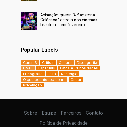
Animação queer “A Sapatona
Galáctica” estreia nos cinemas
brasileiros em fevereiro
Popular Labels
Canal 3
Crítica
Cultura
Discografia
E Se...
Especiais
Fatos e Curiosidades
Filmografia
Lista
Nostalgia
O que aconteceu com...
Oscar
Premiação
Sobre
Equipe
Parceiros
Contato
Política de Privacidade