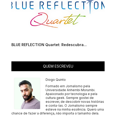
BLUE REFLECTION Quartet: Redescubra...
QUEM ESCREVEU
Diogo Quinto
Formado em Jornalismo pela
Universidade Anhembi Morumbi.
Apaixonado por tecnologia e pela
cultura geek. Sempre gostei de
escrever, de descobrir novas histórias
e conta-las. O Jornalismo sempre
esteve na minha essência. Quero uma
chance de fazer a diferença, não importa o tamanho dela.