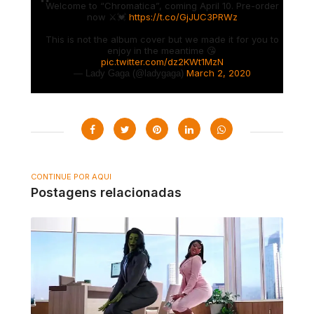
Welcome to “Chromatica”, coming April 10. Pre-order
now ⚔️💓
https://t.co/GjJUC3PRWz
This is not the album cover but we made it for you to
enjoy in the meantime 😘
pic.twitter.com/dz2KWt1MzN
March 2, 2020
— Lady Gaga (@ladygaga)
CONTINUE POR AQUI
Postagens relacionadas