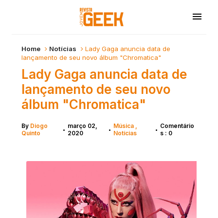
Home
Notícias
Lady Gaga anuncia data de
lançamento de seu novo álbum "Chromatica"
Lady Gaga anuncia data de
lançamento de seu novo
álbum "Chromatica"
By
Diogo
março 02,
Música
Comentário
•
•
•
Quinto
2020
Notícias
s : 0