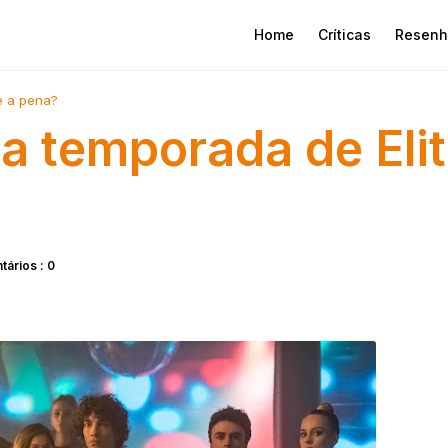
Home
Críticas
Resenh
le a pena?
ira temporada de Eli
ários : 0