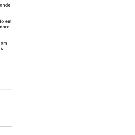
 onde
ndo em
emore
com
es