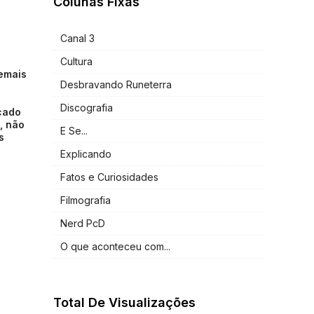
Colunas Fixas
Canal 3
Cultura
emais
Desbravando Runeterra
Discografia
cado
, não
E Se...
s
Explicando
Fatos e Curiosidades
Filmografia
Nerd PcD
O que aconteceu com...
Total De Visualizações