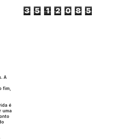
3
5
1
2
0
8
5
. A
s
 fim,
ida é
r uma
ponto
do
s