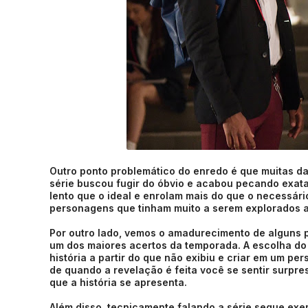
Outro ponto problemático do enredo é que muitas da
série buscou fugir do óbvio e acabou pecando exat
lento que o ideal e enrolam mais do que o necessário
personagens que tinham muito a serem explorados 
Por outro lado, vemos o amadurecimento de alguns
um dos maiores acertos da temporada. A escolha do
história a partir do que não exibiu e criar em um p
de quando a revelação é feita você se sentir surpre
que a história se apresenta.
Além disso, tecnicamente falando a série segue exe