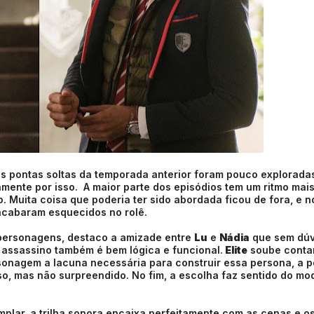
s pontas soltas da temporada anterior foram pouco exploradas
amente por isso.
A maior parte dos episódios tem um ritmo mai
. Muita coisa que poderia ter sido abordada ficou de fora, e no
acabaram esquecidos no rolê.
 personagens, destaco a amizade entre
Lu
e
Nádia
que sem dúv
 assassino também é bem lógica e funcional.
Elite
soube conta
ersonagem a lacuna necessária para construir essa persona, a 
so, mas não surpreendido. No fim, a escolha faz sentido do mo
mplar, a trilha sonora encaixa perfeitamente com as cenas e o