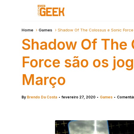
Home
Games
Shadow Of The Colossus e Sonic Force 
Shadow Of The 
Force são os jo
Março
By
Brendo Da Costa
fevereiro 27, 2020
Games
Comentári
•
•
•