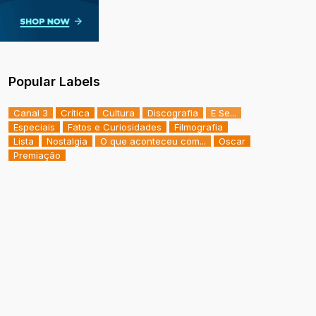
Popular Labels
Canal 3
Crítica
Cultura
Discografia
E Se...
Especiais
Fatos e Curiosidades
Filmografia
Lista
Nostalgia
O que aconteceu com...
Oscar
Premiação