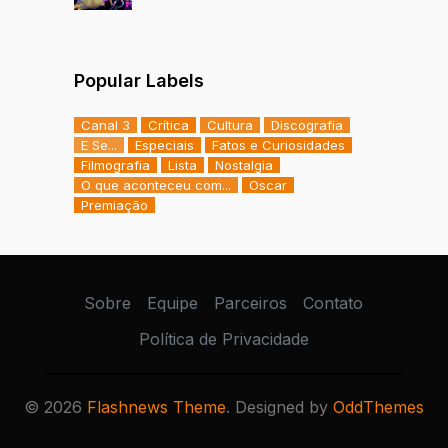
Popular Labels
Canal 3
Crítica
Cultura
Discografia
E Se...
Especiais
Fatos e Curiosidades
Filmografia
Lista
Nostalgia
O que aconteceu com...
Oscar
Premiação
Sobre
Equipe
Parceiros
Contato
Política de Privacidade
©
2026
Flashnews Theme
. Designed by
OddThemes