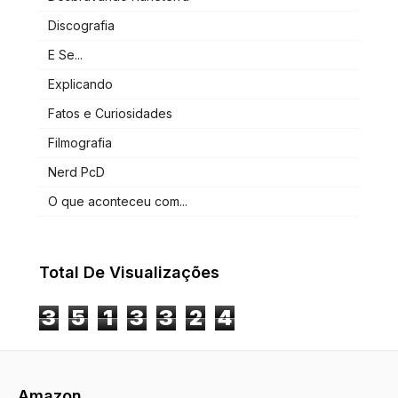
Discografia
E Se...
Explicando
Fatos e Curiosidades
Filmografia
Nerd PcD
O que aconteceu com...
Total De Visualizações
3
5
1
3
3
2
4
Amazon