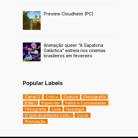
Preview Cloudheim (PC)
Animação queer “A Sapatona
Galáctica” estreia nos cinemas
brasileiros em fevereiro
Popular Labels
Canal 3
Crítica
Cultura
Discografia
E Se...
Especiais
Fatos e Curiosidades
Filmografia
Lista
Nostalgia
O que aconteceu com...
Oscar
Premiação