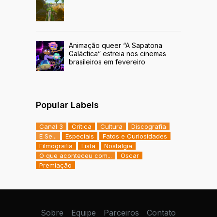
Animação queer “A Sapatona
Galáctica” estreia nos cinemas
brasileiros em fevereiro
Popular Labels
Canal 3
Crítica
Cultura
Discografia
E Se...
Especiais
Fatos e Curiosidades
Filmografia
Lista
Nostalgia
O que aconteceu com...
Oscar
Premiação
Sobre
Equipe
Parceiros
Contato