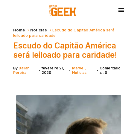
Home
Notícias
Escudo do Capitão América será
leiloado para caridade!
Escudo do Capitão América
será leiloado para caridade!
By
Dailan
fevereiro 21,
Marvel
Comentário
•
•
•
Pereira
2020
Notícias
s : 0