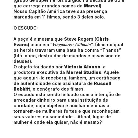
(grupo de super heróis surgido na década de 60 e
que carrega grandes nomes da
Marvel
).
Nosso Capitão América teve sua presença
marcada em 11 filmes, sendo 3 deles solo.
O ESCUDO:
A peça é a mesma que Steve Rogers (
Chris
Vingadores: Ultimato
Evans
) usou em “
”, filme no qual
os heróis travaram uma batalha contra “Thanos”
(titã louco, destruidor de mundos e assassino de
deuses).
O objeto foi doado por
Victoria Alonso
, a
produtora executiva da
Marvel Studios
. Aquele
que adquiri-lo receberá, também, um certificado
de autenticidade com assinatura de
Russell
Bobbitt
, o cenógrafo dos filmes.
O escudo está sendo leiloado com a intenção de
arrecadar dinheiro para uma instituição de
caridade, cujo objetivo é auxiliar meninas a
tornarem-se mulheres fortes e que reconheçam
seus valores na sociedade... Afinal, lugar de
mulher é onde ela quiser, não é mesmo?