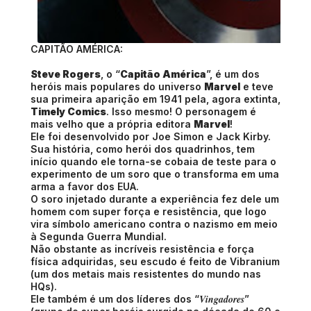
CAPITÃO AMÉRICA:
Steve Rogers
, o “
Capitão América
”, é um dos
heróis mais populares do universo
Marvel
e teve
sua primeira aparição em 1941 pela, agora extinta,
Timely Comics
. Isso mesmo! O personagem é
mais velho que a própria editora
Marvel
!
Ele foi desenvolvido por Joe Simon e Jack Kirby.
Sua história, como herói dos quadrinhos, tem
início quando ele torna-se cobaia de teste para o
experimento de um soro que o transforma em uma
arma a favor dos EUA.
O soro injetado durante a experiência fez dele um
homem com super força e resistência, que logo
vira símbolo americano contra o nazismo em meio
à Segunda Guerra Mundial.
Não obstante as incríveis resistência e força
física adquiridas, seu escudo é feito de Vibranium
(um dos metais mais resistentes do mundo nas
HQs).
Vingadores
Ele também é um dos líderes dos “
”