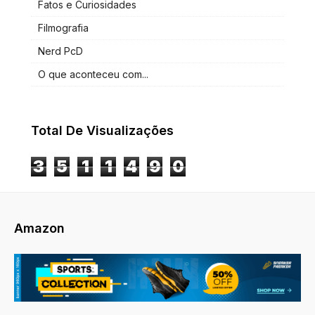
Fatos e Curiosidades
Filmografia
Nerd PcD
O que aconteceu com...
Total De Visualizações
3
5
1
1
4
9
0
Amazon