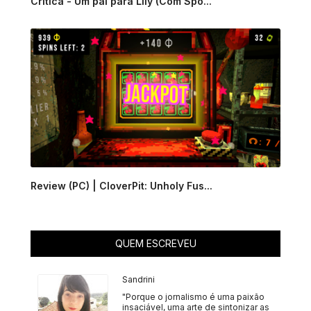
Critica - Um pai para Lily (Com Spo...
Review (PC) | CloverPit: Unholy Fus...
QUEM ESCREVEU
Sandrini
"Porque o jornalismo é uma paixão
insaciável, uma arte de sintonizar as