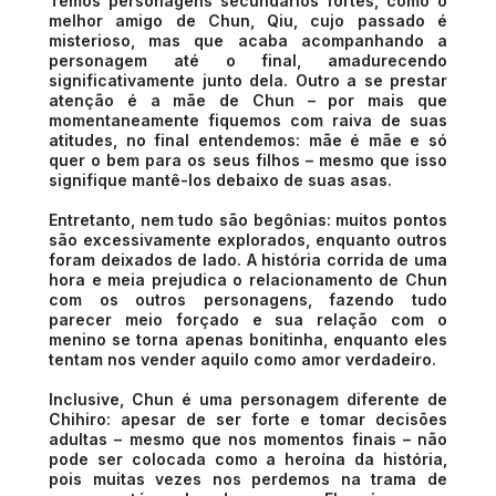
Temos personagens secundários fortes, como o
melhor amigo de Chun, Qiu, cujo passado é
misterioso, mas que acaba acompanhando a
personagem até o final, amadurecendo
significativamente junto dela. Outro a se prestar
atenção é a mãe de Chun – por mais que
momentaneamente fiquemos com raiva de suas
atitudes, no final entendemos: mãe é mãe e só
quer o bem para os seus filhos – mesmo que isso
signifique mantê-los debaixo de suas asas.
Entretanto, nem tudo são begônias: muitos pontos
são excessivamente explorados, enquanto outros
foram deixados de lado. A história corrida de uma
hora e meia prejudica o relacionamento de Chun
com os outros personagens, fazendo tudo
parecer meio forçado e sua relação com o
menino se torna apenas bonitinha, enquanto eles
tentam nos vender aquilo como amor verdadeiro.
Inclusive, Chun é uma personagem diferente de
Chihiro: apesar de ser forte e tomar decisões
adultas – mesmo que nos momentos finais – não
pode ser colocada como a heroína da história,
pois muitas vezes nos perdemos na trama de