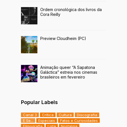
Ordem cronológica dos livros da
Cora Reilly
Preview Cloudheim (PC)
Animação queer “A Sapatona
Galáctica” estreia nos cinemas
brasileiros em fevereiro
Popular Labels
Canal 3
Crítica
Cultura
Discografia
E Se...
Especiais
Fatos e Curiosidades
Filmografia
Lista
Nostalgia