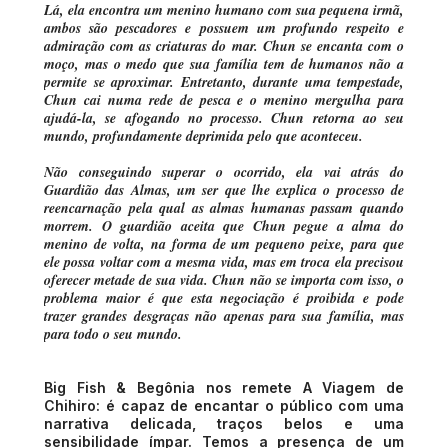
Lá, ela encontra um menino humano com sua pequena irmã,
ambos são pescadores e possuem um profundo respeito e
admiração com as criaturas do mar. Chun se encanta com o
moço, mas o medo que sua família tem de humanos não a
permite se aproximar. Entretanto, durante uma tempestade,
Chun cai numa rede de pesca e o menino mergulha para
ajudá-la, se afogando no processo. Chun retorna ao seu
mundo, profundamente deprimida pelo que aconteceu.
Não conseguindo superar o ocorrido, ela vai atrás do
Guardião das Almas, um ser que lhe explica o processo de
reencarnação pela qual as almas humanas passam quando
morrem. O guardião aceita que Chun pegue a alma do
menino de volta, na forma de um pequeno peixe, para que
ele possa voltar com a mesma vida, mas em troca ela precisou
oferecer metade de sua vida. Chun não se importa com isso, o
problema maior é que esta negociação é proibida e pode
trazer grandes desgraças não apenas para sua família, mas
para todo o seu mundo.
Big Fish & Begônia nos remete A Viagem de
Chihiro: é capaz de encantar o público com uma
narrativa delicada, traços belos e uma
sensibilidade ímpar. Temos a presença de um