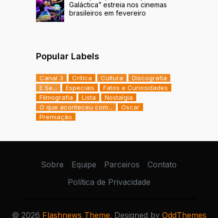
Galáctica” estreia nos cinemas
brasileiros em fevereiro
Popular Labels
Canal 3
Crítica
Cultura
Discografia
E Se...
Especiais
Fatos e Curiosidades
Filmografia
Lista
Nostalgia
O que aconteceu com...
Oscar
Premiação
Sobre
Equipe
Parceiros
Contato
Política de Privacidade
©
2026
Flashnews Theme
. Designed by
OddThemes