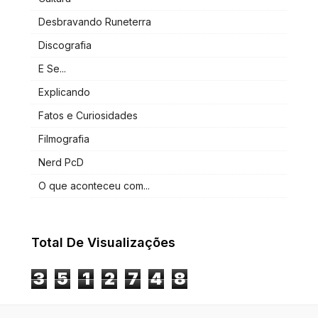
Desbravando Runeterra
Discografia
E Se...
Explicando
Fatos e Curiosidades
Filmografia
Nerd PcD
O que aconteceu com...
Total De Visualizações
3
5
1
2
7
4
8