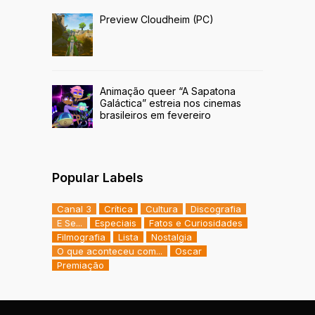
Preview Cloudheim (PC)
Animação queer “A Sapatona
Galáctica” estreia nos cinemas
brasileiros em fevereiro
Popular Labels
Canal 3
Crítica
Cultura
Discografia
E Se...
Especiais
Fatos e Curiosidades
Filmografia
Lista
Nostalgia
O que aconteceu com...
Oscar
Premiação