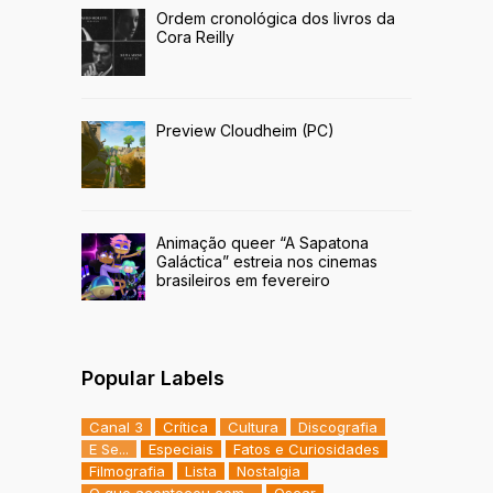
Ordem cronológica dos livros da
Cora Reilly
Preview Cloudheim (PC)
Animação queer “A Sapatona
Galáctica” estreia nos cinemas
brasileiros em fevereiro
Popular Labels
Canal 3
Crítica
Cultura
Discografia
E Se...
Especiais
Fatos e Curiosidades
Filmografia
Lista
Nostalgia
O que aconteceu com...
Oscar