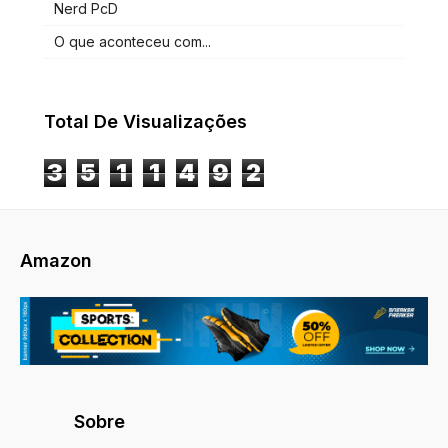
Nerd PcD
O que aconteceu com...
Total De Visualizações
3
5
1
1
4
9
2
Amazon
Sobre