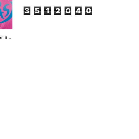
3
5
1
2
0
4
0
r 6...