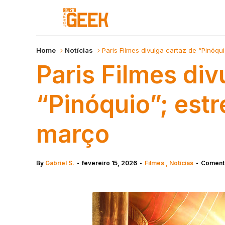
Home
Notícias
Paris Filmes divulga cartaz de “Pinóqu
Paris Filmes div
“Pinóquio”; est
março
By
Gabriel S.
fevereiro 15, 2026
Filmes
Notícias
Comentá
•
•
•