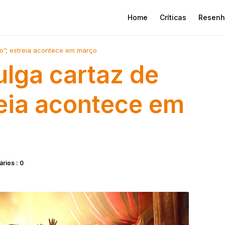
Home
Críticas
Resenh
io”; estreia acontece em março
ulga cartaz de
reia acontece em
rios : 0