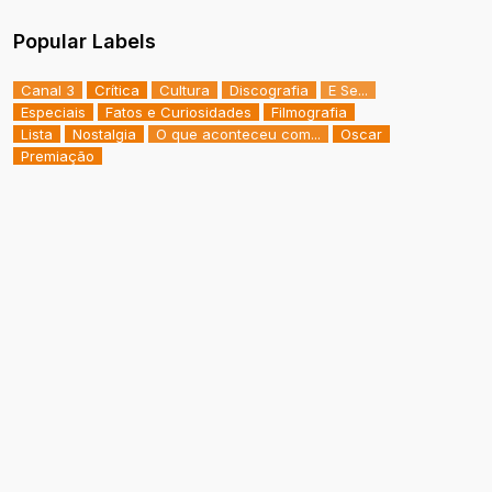
Popular Labels
Canal 3
Crítica
Cultura
Discografia
E Se...
Especiais
Fatos e Curiosidades
Filmografia
Lista
Nostalgia
O que aconteceu com...
Oscar
Premiação