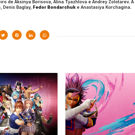
iro de Aksinya Borisova, Alina Tyazhlova e Andrey Zolotarev. A
, Denis Baglay,
Fedor Bondarchuk
e Anastasiya Korchagina.