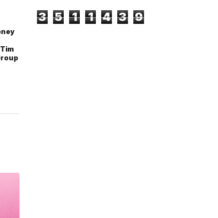
3
5
1
1
4
3
9
eney
 Tim
Group