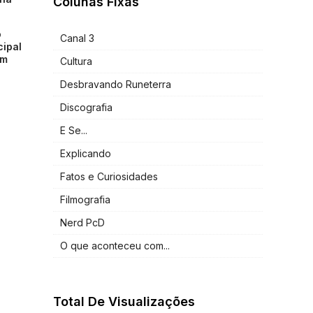
Colunas Fixas
o
Canal 3
cipal
am
Cultura
Desbravando Runeterra
Discografia
E Se...
Explicando
Fatos e Curiosidades
Filmografia
Nerd PcD
O que aconteceu com...
Total De Visualizações