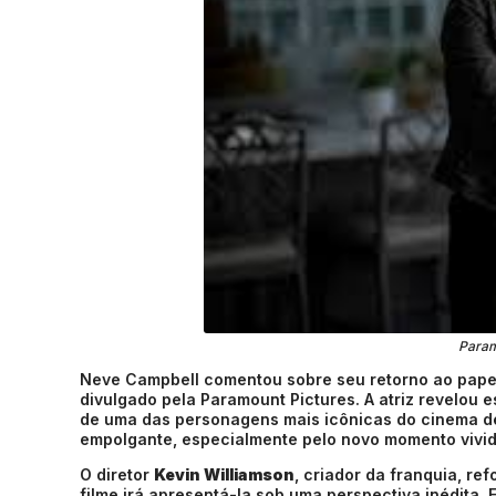
Param
Neve Campbell comentou sobre seu retorno ao pape
divulgado pela Paramount Pictures. A atriz revelou e
de uma das personagens mais icônicas do cinema de 
empolgante, especialmente pelo novo momento vivi
O diretor
Kevin Williamson
, criador da franquia, r
filme irá apresentá-la sob uma perspectiva inédita.