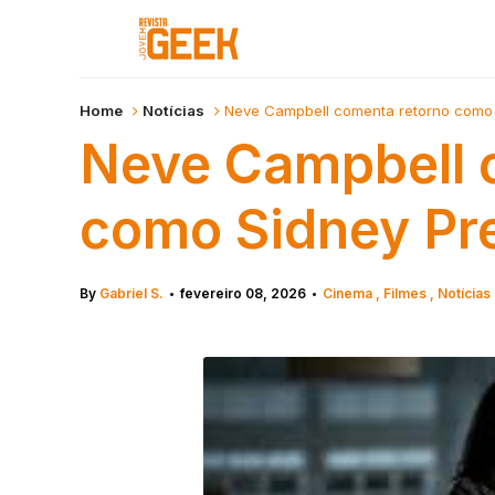
Home
Notícias
Neve Campbell comenta retorno como 
Neve Campbell 
como Sidney Pre
By
Gabriel S.
fevereiro 08, 2026
Cinema
Filmes
Notícias
•
•