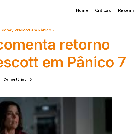
Home
Críticas
Resenh
Sidney Prescott em Pânico 7
comenta retorno
scott em Pânico 7
Comentários : 0
•