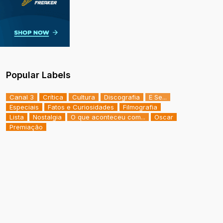
Popular Labels
Canal 3
Crítica
Cultura
Discografia
E Se...
Especiais
Fatos e Curiosidades
Filmografia
Lista
Nostalgia
O que aconteceu com...
Oscar
Premiação