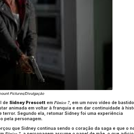
ount Pictures/Divulgação
Pânico 7
l de
Sidney Prescott
em
, em um novo vídeo de bastid
star animada em voltar à franquia e em dar continuidade à hist
terror. Segundo ela, retomar Sidney foi uma experiência
do pela personagem.
eforçou que Sidney continua sendo o coração da saga e que o n
Pânico 7
 Em
, a personagem assume o papel de mãe, o que adici