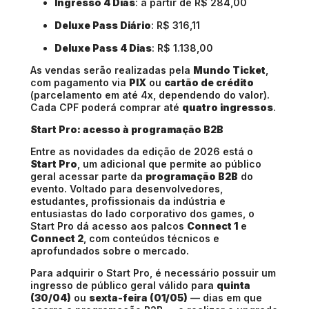
Ingresso 4 Dias
: a partir de R$ 284,00
Deluxe Pass Diário
: R$ 316,11
Deluxe Pass 4 Dias
: R$ 1.138,00
As vendas serão realizadas pela
Mundo Ticket
,
com pagamento via
PIX
ou
cartão de crédito
(parcelamento em até 4x, dependendo do valor).
Cada CPF poderá comprar até
quatro ingressos
.
Start Pro: acesso à programação B2B
Entre as novidades da edição de 2026 está o
Start Pro
, um adicional que permite ao público
geral acessar parte da
programação B2B
do
evento. Voltado para desenvolvedores,
estudantes, profissionais da indústria e
entusiastas do lado corporativo dos games, o
Start Pro dá acesso aos palcos
Connect 1
e
Connect 2
, com conteúdos técnicos e
aprofundados sobre o mercado.
Para adquirir o Start Pro, é necessário possuir um
ingresso de público geral válido para
quinta
(30/04)
ou
sexta-feira (01/05)
— dias em que