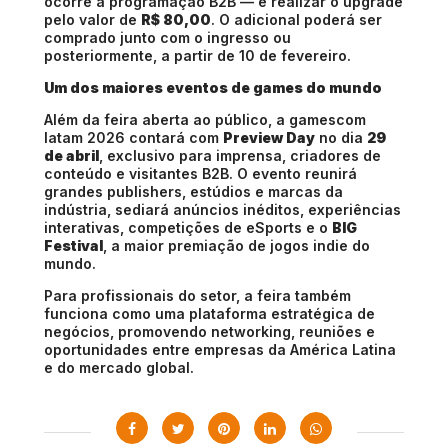
ocorre a programação B2B — e realizar o upgrade
pelo valor de
R$ 80,00
. O adicional poderá ser
comprado junto com o ingresso ou
posteriormente, a partir de 10 de fevereiro.
Um dos maiores eventos de games do mundo
Além da feira aberta ao público, a gamescom
latam 2026 contará com
Preview Day
no dia
29
de abril
, exclusivo para imprensa, criadores de
conteúdo e visitantes B2B. O evento reunirá
grandes publishers, estúdios e marcas da
indústria, sediará anúncios inéditos, experiências
interativas, competições de eSports e o
BIG
Festival
, a maior premiação de jogos indie do
mundo.
Para profissionais do setor, a feira também
funciona como uma plataforma estratégica de
negócios, promovendo networking, reuniões e
oportunidades entre empresas da América Latina
e do mercado global.