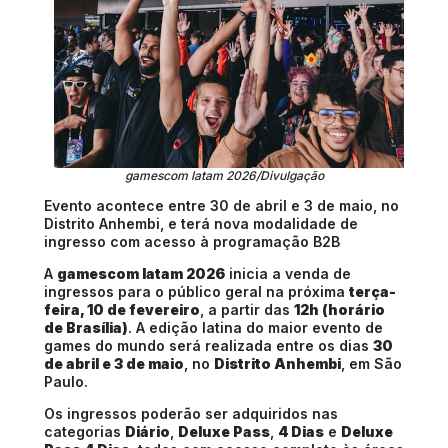
gamescom latam 2026/Divulgação
Evento acontece entre 30 de abril e 3 de maio, no
Distrito Anhembi, e terá nova modalidade de
ingresso com acesso à programação B2B
A
gamescom latam 2026
inicia a venda de
ingressos para o público geral na próxima
terça-
feira, 10 de fevereiro
, a partir das
12h (horário
de Brasília)
. A edição latina do maior evento de
games do mundo será realizada entre os dias
30
de abril e 3 de maio
, no
Distrito Anhembi
, em São
Paulo.
Os ingressos poderão ser adquiridos nas
categorias
Diário
,
Deluxe Pass
,
4 Dias
e
Deluxe