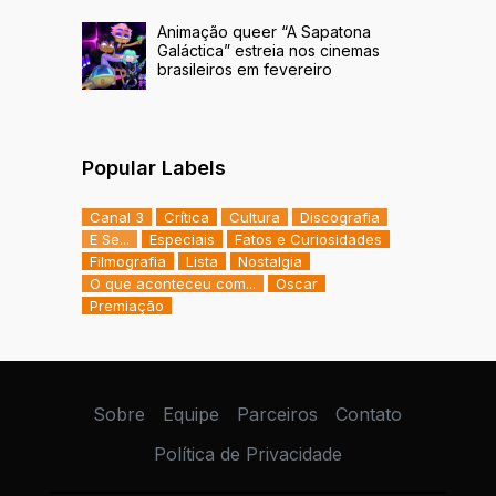
Animação queer “A Sapatona
Galáctica” estreia nos cinemas
brasileiros em fevereiro
Popular Labels
Canal 3
Crítica
Cultura
Discografia
E Se...
Especiais
Fatos e Curiosidades
Filmografia
Lista
Nostalgia
O que aconteceu com...
Oscar
Premiação
Sobre
Equipe
Parceiros
Contato
Política de Privacidade