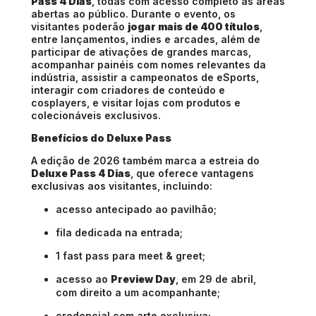
Pass 4 Dias
, todas com acesso completo às áreas
abertas ao público. Durante o evento, os
visitantes poderão
jogar mais de 400 títulos
,
entre lançamentos, indies e arcades, além de
participar de ativações de grandes marcas,
acompanhar painéis com nomes relevantes da
indústria, assistir a campeonatos de eSports,
interagir com criadores de conteúdo e
cosplayers, e visitar lojas com produtos e
colecionáveis exclusivos.
Benefícios do Deluxe Pass
A edição de 2026 também marca a estreia do
Deluxe Pass 4 Dias
, que oferece vantagens
exclusivas aos visitantes, incluindo:
acesso antecipado ao pavilhão;
fila dedicada na entrada;
1 fast pass para meet & greet;
acesso ao
Preview Day
, em 29 de abril,
com direito a um acompanhante;
credencial com arte exclusiva;