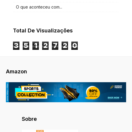
O que aconteceu com...
Total De Visualizações
3
5
1
2
7
2
0
Amazon
Sobre