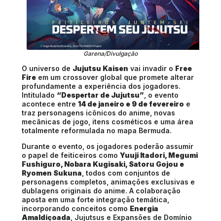
Garena/Divulgação
O universo de
Jujutsu Kaisen
vai invadir o
Free
Fire
em um crossover global que promete alterar
profundamente a experiência dos jogadores.
Intitulado
“Despertar de Jujutsu”
, o evento
acontece entre
14 de janeiro e 9 de fevereiro
e
traz personagens icônicos do anime, novas
mecânicas de jogo, itens cosméticos e uma área
totalmente reformulada no mapa Bermuda.
Durante o evento, os jogadores poderão assumir
o papel de feiticeiros como
Yuuji Itadori, Megumi
Fushiguro, Nobara Kugisaki, Satoru Gojou e
Ryomen Sukuna
, todos com conjuntos de
personagens completos, animações exclusivas e
dublagens originais do anime. A colaboração
aposta em uma forte integração temática,
incorporando conceitos como
Energia
Amaldiçoada
, Jujutsus e Expansões de Domínio