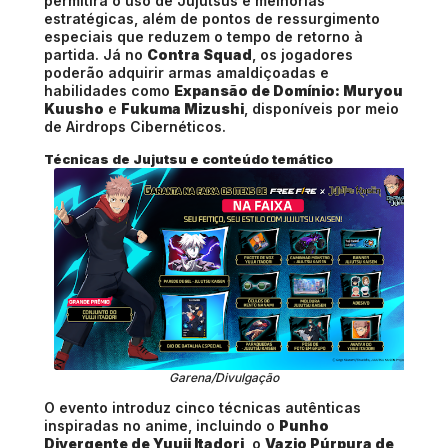
permitirá o uso de Jujutsus e melhorias
estratégicas, além de pontos de ressurgimento
especiais que reduzem o tempo de retorno à
partida. Já no
Contra Squad
, os jogadores
poderão adquirir armas amaldiçoadas e
habilidades como
Expansão de Domínio: Muryou
Kuusho
e
Fukuma Mizushi
, disponíveis por meio
de Airdrops Cibernéticos.
Técnicas de Jujutsu e conteúdo temático
Garena/Divulgação
O evento introduz cinco técnicas autênticas
inspiradas no anime, incluindo o
Punho
Divergente de Yuuji Itadori
, o
Vazio Púrpura de