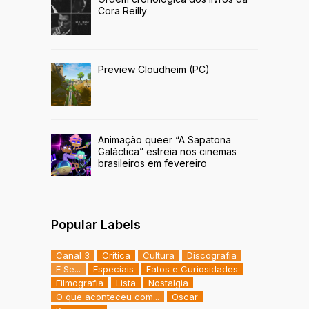
Cora Reilly
Preview Cloudheim (PC)
Animação queer “A Sapatona
Galáctica” estreia nos cinemas
brasileiros em fevereiro
Popular Labels
Canal 3
Crítica
Cultura
Discografia
E Se...
Especiais
Fatos e Curiosidades
Filmografia
Lista
Nostalgia
O que aconteceu com...
Oscar