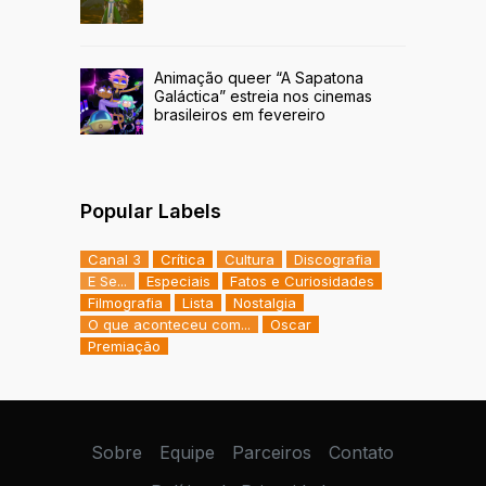
Animação queer “A Sapatona
Galáctica” estreia nos cinemas
brasileiros em fevereiro
Popular Labels
Canal 3
Crítica
Cultura
Discografia
E Se...
Especiais
Fatos e Curiosidades
Filmografia
Lista
Nostalgia
O que aconteceu com...
Oscar
Premiação
Sobre
Equipe
Parceiros
Contato