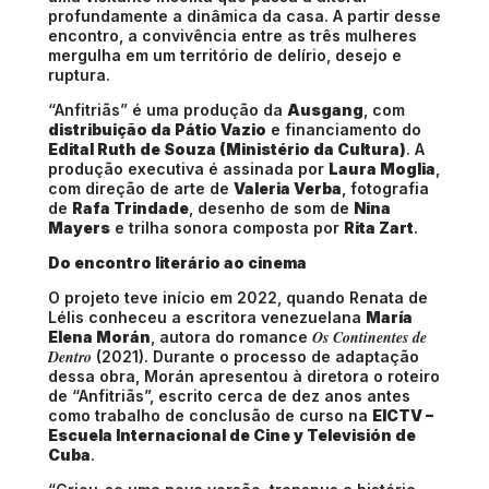
profundamente a dinâmica da casa. A partir desse
encontro, a convivência entre as três mulheres
mergulha em um território de delírio, desejo e
ruptura.
“Anfitriãs” é uma produção da
Ausgang
, com
distribuição da Pátio Vazio
e financiamento do
Edital Ruth de Souza (Ministério da Cultura)
. A
produção executiva é assinada por
Laura Moglia
,
com direção de arte de
Valeria Verba
, fotografia
de
Rafa Trindade
, desenho de som de
Nina
Mayers
e trilha sonora composta por
Rita Zart
.
Do encontro literário ao cinema
O projeto teve início em 2022, quando Renata de
Lélis conheceu a escritora venezuelana
María
Os Continentes de
Elena Morán
, autora do romance
Dentro
(2021). Durante o processo de adaptação
dessa obra, Morán apresentou à diretora o roteiro
de “Anfitriãs”, escrito cerca de dez anos antes
como trabalho de conclusão de curso na
EICTV –
Escuela Internacional de Cine y Televisión de
Cuba
.