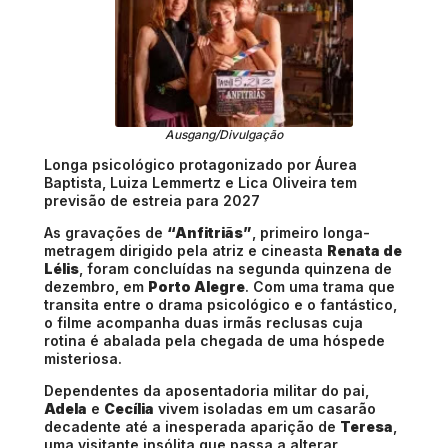
Ausgang/Divulgação
Longa psicológico protagonizado por Áurea
Baptista, Luiza Lemmertz e Lica Oliveira tem
previsão de estreia para 2027
As gravações de
“Anfitriãs”
, primeiro longa-
metragem dirigido pela atriz e cineasta
Renata de
Lélis
, foram concluídas na segunda quinzena de
dezembro, em
Porto Alegre
. Com uma trama que
transita entre o drama psicológico e o fantástico,
o filme acompanha duas irmãs reclusas cuja
rotina é abalada pela chegada de uma hóspede
misteriosa.
Dependentes da aposentadoria militar do pai,
Adela
e
Cecília
vivem isoladas em um casarão
decadente até a inesperada aparição de
Teresa
,
uma visitante insólita que passa a alterar