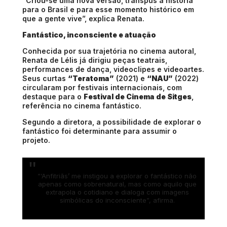
“Criou-se uma nova versão, transpus a história
para o Brasil e para esse momento histórico em
que a gente vive”, explica Renata.
Fantástico, inconsciente e atuação
Conhecida por sua trajetória no cinema autoral,
Renata de Lélis já dirigiu peças teatrais,
performances de dança, videoclipes e videoartes.
Seus curtas
“Teratoma”
(2021) e
“NAU”
(2022)
circularam por festivais internacionais, com
destaque para o
Festival de Cinema de Sitges
,
referência no cinema fantástico.
Segundo a diretora, a possibilidade de explorar o
fantástico foi determinante para assumir o
projeto.
“‘Anfitriãs’ me instigou a explorar o fantástico não
apenas como sobrenatural, mas como aquilo que
extrapola o cotidiano e dialoga com imagens
simbólicas do inconsciente”, afirma.