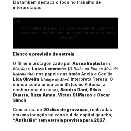
Ela também destaca o foco no trabalho de
interpretação:
“É um filme que explora profundamente o trabalho
das atrizes, algo que me apaixona: preparar e dirigir
o elenco.”
Elenco e previsão de estreia
A
O filme é protagonizado por
Áurea Baptista
(
Bênção
O Diabo na Rua no Meio do
) e
Luiza Lemmertz
(
Redemunho
) nos papéis das irmãs Adela e Cecília.
Pedaço de Mim
Lica Oliveira
(
) interpreta Teresa. O
elenco conta ainda com
Uli
(como Antonia, a
cachorrinha da casa),
Sandra Dani
,
Silvia
Duarte
,
Ruza Amon
,
Victor Di Marco
e
Oscar
Simch
.
Com cerca de
20 dias de gravação
, realizadas
em uma locação na zona sul da capital gaúcha,
“Anfitriãs” tem estreia prevista para 2027
.