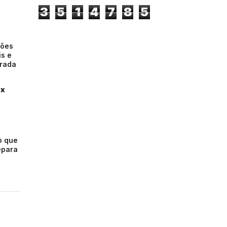
3
5
1
4
7
8
5
sões
is e
erada
ox
O
o que
epara