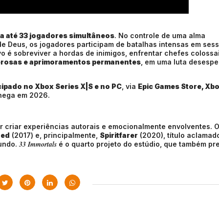
ra até 33 jogadores simultâneos
. No controle de uma alma
de Deus, os jogadores participam de batalhas intensas em ses
 é sobreviver a hordas de inimigos, enfrentar chefes colossa
derosas e aprimoramentos permanentes
, em uma luta desesp
ipado no Xbox Series X|S e no PC
, via
Epic Games Store, Xb
chega em 2026.
 criar experiências autorais e emocionalmente envolventes. 
red
(2017) e, principalmente,
Spiritfarer
(2020), título aclamad
33 Immortals
undo.
é o quarto projeto do estúdio, que também pr