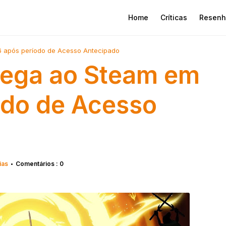
Home
Críticas
Resenh
 após período de Acesso Antecipado
hega ao Steam em
odo de Acesso
ias
Comentários : 0
•