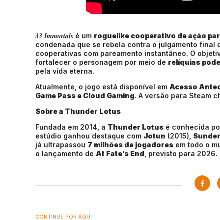
33 Immortals
é um
roguelike cooperativo de ação pa
condenada que se rebela contra o julgamento final 
cooperativas com pareamento instantâneo. O objetivo
fortalecer o personagem por meio de
relíquias po
pela vida eterna.
Atualmente, o jogo está disponível em
Acesso Antec
Game Pass e Cloud Gaming
. A versão para Steam 
Sobre a Thunder Lotus
Fundada em 2014, a
Thunder Lotus
é conhecida por
estúdio ganhou destaque com
Jotun
(2015),
Sunde
já ultrapassou
7 milhões de jogadores
em todo o m
o lançamento de
At Fate’s End
, previsto para 2026.
CONTINUE POR AQUI