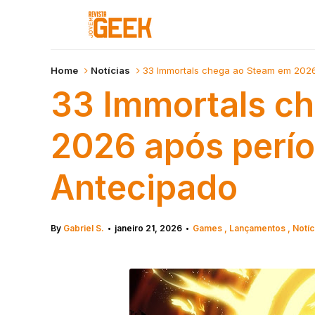
Home
Notícias
33 Immortals chega ao Steam em 2026
33 Immortals c
2026 após perí
Antecipado
By
Gabriel S.
janeiro 21, 2026
Games
Lançamentos
Notíc
•
•