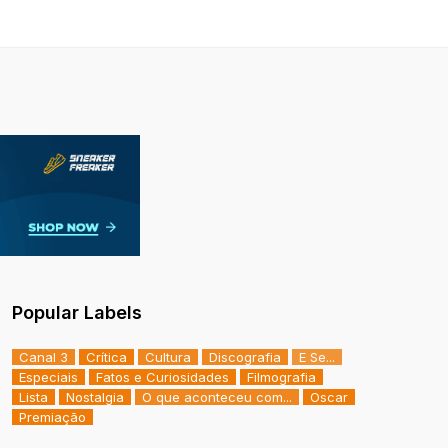
Popular Labels
Canal 3
Crítica
Cultura
Discografia
E Se...
Especiais
Fatos e Curiosidades
Filmografia
Lista
Nostalgia
O que aconteceu com...
Oscar
Premiação