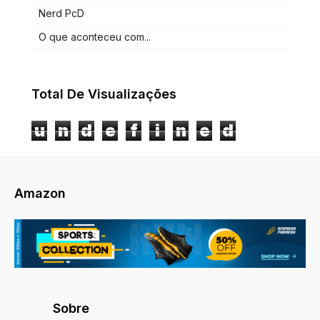
Nerd PcD
O que aconteceu com...
Total De Visualizações
u
n
d
e
f
i
n
e
d
Amazon
Sobre