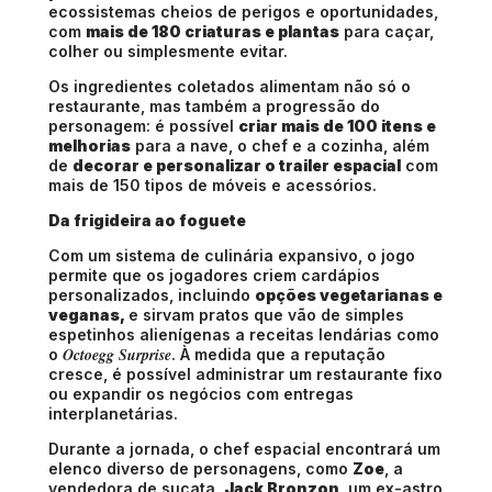
ecossistemas cheios de perigos e oportunidades,
com
mais de 180 criaturas e plantas
para caçar,
colher ou simplesmente evitar.
Os ingredientes coletados alimentam não só o
restaurante, mas também a progressão do
personagem: é possível
criar mais de 100 itens e
melhorias
para a nave, o chef e a cozinha, além
de
decorar e personalizar o trailer espacial
com
mais de 150 tipos de móveis e acessórios.
Da frigideira ao foguete
Com um sistema de culinária expansivo, o jogo
permite que os jogadores criem cardápios
personalizados, incluindo
opções vegetarianas e
veganas,
e sirvam pratos que vão de simples
espetinhos alienígenas a receitas lendárias como
Octoegg Surprise
o
. À medida que a reputação
cresce, é possível administrar um restaurante fixo
ou expandir os negócios com entregas
interplanetárias.
Durante a jornada, o chef espacial encontrará um
elenco diverso de personagens, como
Zoe
, a
vendedora de sucata,
Jack Bronzon
, um ex-astro