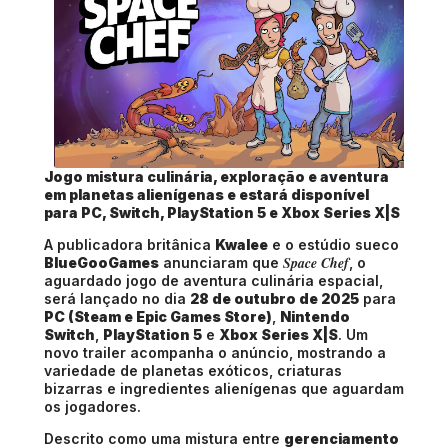
Jogo mistura culinária, exploração e aventura
em planetas alienígenas e estará disponível
para PC, Switch, PlayStation 5 e Xbox Series X|S
A publicadora britânica
Kwalee
e o estúdio sueco
Space Chef
BlueGooGames
anunciaram que
, o
aguardado jogo de aventura culinária espacial,
será lançado no dia
28 de outubro de 2025
para
PC (Steam e Epic Games Store)
,
Nintendo
Switch
,
PlayStation 5
e
Xbox Series X|S
. Um
novo trailer acompanha o anúncio, mostrando a
variedade de planetas exóticos, criaturas
bizarras e ingredientes alienígenas que aguardam
os jogadores.
Descrito como uma mistura entre
gerenciamento