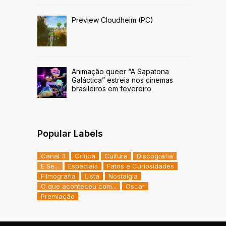
Preview Cloudheim (PC)
Animação queer “A Sapatona
Galáctica” estreia nos cinemas
brasileiros em fevereiro
Popular Labels
Canal 3
Crítica
Cultura
Discografia
E Se...
Especiais
Fatos e Curiosidades
Filmografia
Lista
Nostalgia
O que aconteceu com...
Oscar
Premiação