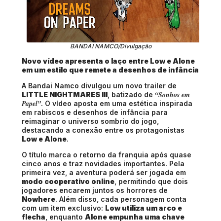
BANDAI NAMCO/Divulgação
Novo vídeo apresenta o laço entre Low e Alone
em um estilo que remete a desenhos de infância
A Bandai Namco divulgou um novo trailer de
“Sonhos em
LITTLE NIGHTMARES III
, batizado de
Papel”
. O vídeo aposta em uma estética inspirada
em rabiscos e desenhos de infância para
reimaginar o universo sombrio do jogo,
destacando a conexão entre os protagonistas
Low e Alone
.
O título marca o retorno da franquia após quase
cinco anos e traz novidades importantes. Pela
primeira vez, a aventura poderá ser jogada em
modo cooperativo online
, permitindo que dois
jogadores encarem juntos os horrores de
Nowhere
. Além disso, cada personagem conta
com um item exclusivo:
Low utiliza um arco e
flecha
, enquanto
Alone empunha uma chave