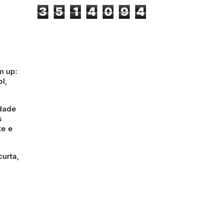
3
5
1
4
0
9
4
m up:
l,
idade
s
te e
curta,