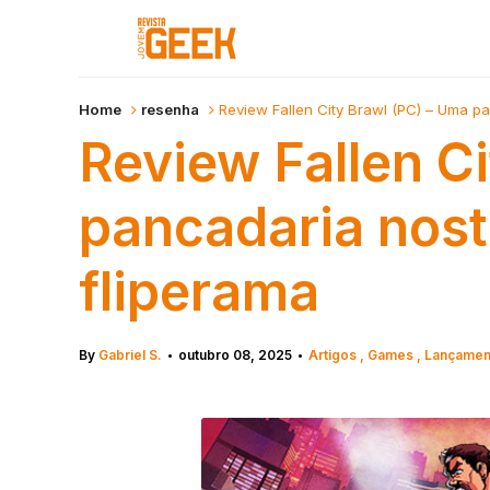
Home
resenha
Review Fallen City Brawl (PC) – Uma p
Review Fallen C
pancadaria nost
fliperama
By
Gabriel S.
outubro 08, 2025
Artigos
Games
Lançame
•
•