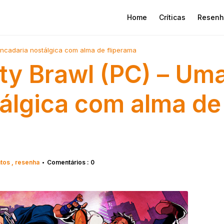
Home
Críticas
Resenh
ancadaria nostálgica com alma de fliperama
ity Brawl (PC) – Um
álgica com alma de
ntos
resenha
Comentários : 0
•