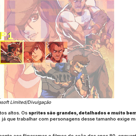
asoft Limited/Divulgação
os altos. Os
sprites são grandes, detalhados e muito be
l, já que trabalhar com personagens desse tamanho exige m
nte aos fliperamas e filmes de ação dos anos 80, enquan