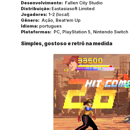
Desenvolvimento:
Fallen City Studio
Distribuição:
Eastasiasoft Limited
Jogadores:
1–2 (local)
Gênero:
Ação, Beat’em Up
Idioma:
portugues
Plataformas:
PC, PlayStation 5, Nintendo Switch
Simples, gostoso e retrô na medida