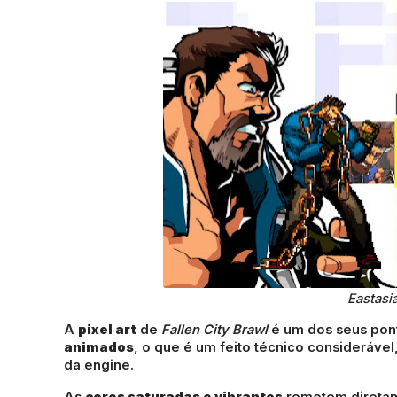
Eastasi
A
pixel art
de
Fallen City Brawl
é um dos seus pont
animados
, o que é um feito técnico consideráve
da engine.
As
cores saturadas e vibrantes
remetem diretame