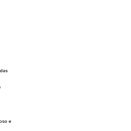
idas
e
loso e