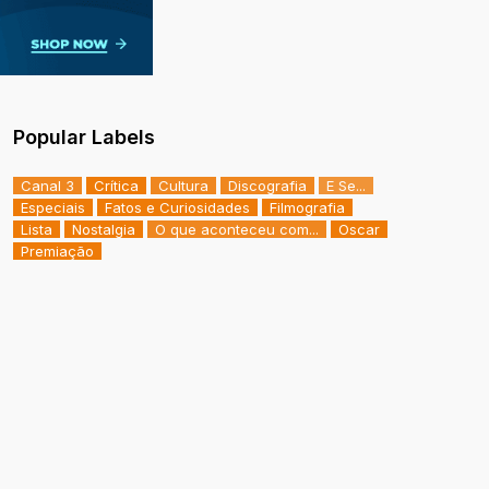
Popular Labels
Canal 3
Crítica
Cultura
Discografia
E Se...
Especiais
Fatos e Curiosidades
Filmografia
Lista
Nostalgia
O que aconteceu com...
Oscar
Premiação