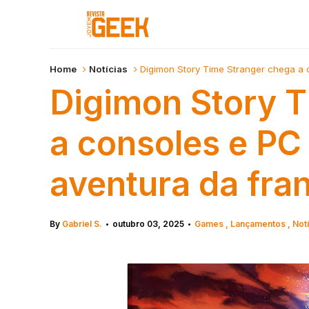
Home
Notícias
Digimon Story Time Stranger chega a 
Digimon Story T
a consoles e PC
aventura da fra
By
Gabriel S.
outubro 03, 2025
Games
Lançamentos
Notí
•
•