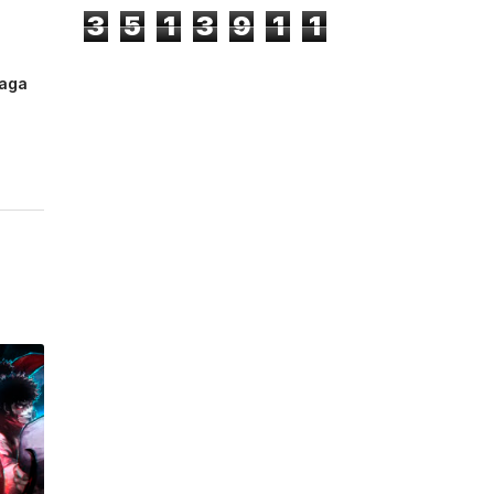
3
5
1
3
9
1
1
saga