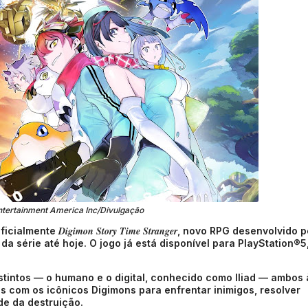
tertainment America Inc/Divulgação
Digimon Story Time Stranger
oficialmente
, novo RPG desenvolvido p
da série até hoje. O jogo já está disponível para PlayStation®5
stintos — o humano e o digital, conhecido como Iliad — ambos 
os com os icônicos Digimons para enfrentar inimigos, resolver
de da destruição.