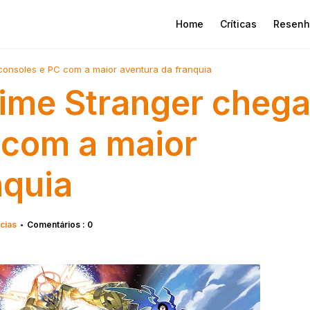
Home
Críticas
Resenh
consoles e PC com a maior aventura da franquia
ime Stranger cheg
 com a maior
nquia
cias
Comentários : 0
•