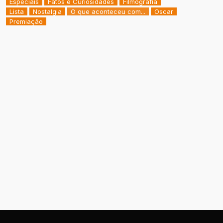
Especiais
Fatos e Curiosidades
Filmografia
Lista
Nostalgia
O que aconteceu com...
Oscar
Premiação