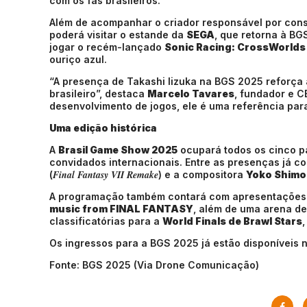
com os fãs brasileiros.
Além de acompanhar o criador responsável por conso
poderá visitar o estande da
SEGA
, que retorna à BG
jogar o recém-lançado
Sonic Racing: CrossWorlds
ouriço azul.
“A presença de Takashi Iizuka na BGS 2025 reforça 
brasileiro”, destaca
Marcelo Tavares
, fundador e 
desenvolvimento de jogos, ele é uma referência pa
Uma edição histórica
A
Brasil Game Show 2025
ocupará todos os cinco pa
convidados internacionais. Entre as presenças já c
Final Fantasy VII Remake
(
) e a compositora
Yoko Shim
A programação também contará com apresentações
music from FINAL FANTASY
, além de uma arena d
classificatórias para a
World Finals de Brawl Stars
,
Os ingressos para a BGS 2025 já estão disponíveis no
Fonte: BGS 2025 (Via Drone Comunicação)