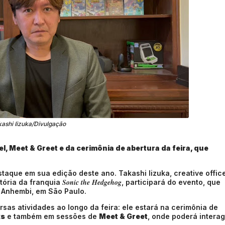
ashi Iizuka/Divulgação
el, Meet & Greet e da cerimônia de abertura da feira, que
que em sua edição deste ano. Takashi Iizuka, creative offic
Sonic the Hedgehog
tória da franquia
, participará do evento, que
o Anhembi, em São Paulo.
sas atividades ao longo da feira: ele estará na cerimônia de
ks
e também em sessões de
Meet & Greet
, onde poderá interag