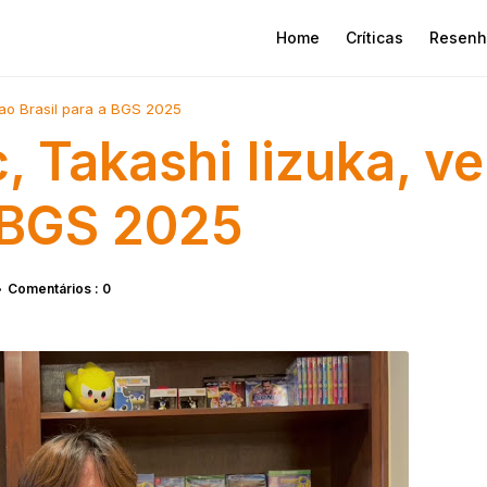
Home
Críticas
Resenh
 ao Brasil para a BGS 2025
, Takashi Iizuka, v
a BGS 2025
Comentários : 0
•