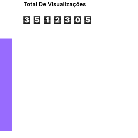
Total De Visualizações
3
5
1
2
3
0
5