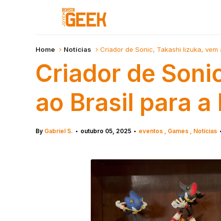
Home
Notícias
Criador de Sonic, Takashi Iizuka, vem
Criador de Sonic
ao Brasil para 
By
Gabriel S.
outubro 05, 2025
eventos
Games
Notícias
•
•