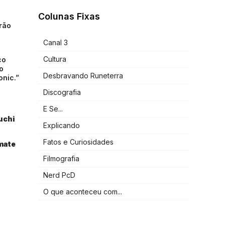
Colunas Fixas
erão
Canal 3
Cultura
co
o
Desbravando Runeterra
onic.”
Discografia
E Se...
uchi
Explicando
Fatos e Curiosidades
mate
Filmografia
Nerd PcD
O que aconteceu com...