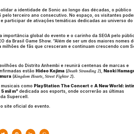
lidar a identidade de Sonic ao longo das décadas, o público
S pelo terceiro ano consecutivo. No espaço, os visitantes pod
e participar de ativações temáticas dedicadas ao universo do
a importância global do evento e o carinho da SEGA pelo públi
CEO da Brasil Game Show. “Além de ser um dos maiores nomes d
ra milhões de fãs que cresceram e continuam crescendo com S
vilhões do Distrito Anhembi e reunirá centenas de marcas e
Death Stranding 2
onfirmadas estão
Hideo Kojima
(
),
Naoki Hamag
Kingdom Hearts
Street Fighter 2
omura
(
,
).
 musicais como
PlayStation The Concert
e
A New World: inti
e
5 mil m²
dedicada aos esports, onde ocorrerão as últimas
 da Supercell.
 site oficial do evento.