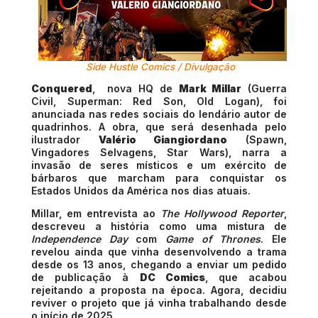
Side Hustle Comics / Divulgação
C
onquered
, nova HQ de
Mark Millar
(Guerra
Civil, Superman: Red Son, Old Logan), foi
anunciada nas redes sociais do lendário autor de
quadrinhos. A obra, que será desenhada pelo
ilustrador
Valério Giangiordano
(Spawn,
Vingadores Selvagens, Star Wars), narra a
invasão de seres místicos e um exército de
bárbaros que marcham para conquistar os
Estados Unidos da América nos dias atuais.
Millar, em entrevista ao
The Hollywood Reporter
,
descreveu a história como uma mistura de
Independence Day
com
Game of Thrones
. Ele
revelou ainda que vinha desenvolvendo a trama
desde os 13 anos, chegando a enviar um pedido
de publicação à
DC Comics
, que acabou
rejeitando a proposta na época. Agora, decidiu
reviver o projeto que já vinha trabalhando desde
o início de 2025.