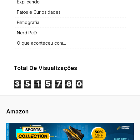
Explicando
Fatos e Curiosidades
Filmografia
Nerd PcD
O que aconteceu com...
Total De Visualizações
3
5
1
5
7
6
0
Amazon