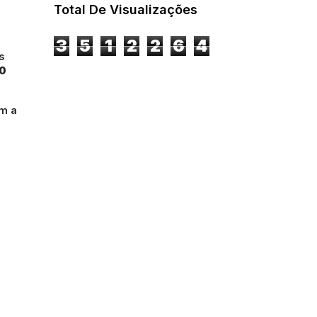
Total De Visualizações
3
5
1
2
2
6
4
s
0
am a