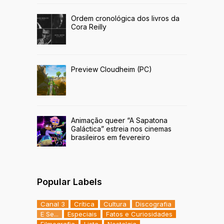
Ordem cronológica dos livros da
Cora Reilly
Preview Cloudheim (PC)
Animação queer “A Sapatona
Galáctica” estreia nos cinemas
brasileiros em fevereiro
Popular Labels
Canal 3
Crítica
Cultura
Discografia
E Se...
Especiais
Fatos e Curiosidades