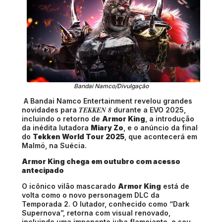
Bandai Namco/Divulgação
A Bandai Namco Entertainment revelou grandes
TEKKEN 8
novidades para
durante a EVO 2025,
incluindo o retorno de
Armor King
, a introdução
da inédita lutadora
Miary Zo
, e o anúncio da final
do
Tekken World Tour 2025
, que acontecerá em
Malmö, na Suécia.
Armor King chega em outubro com acesso
antecipado
O icônico vilão mascarado
Armor King
está de
volta como o novo personagem DLC da
Temporada 2. O lutador, conhecido como “Dark
Supernova”, retorna com visual renovado,
incluindo uma imponente juba flamejante, e seu