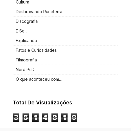
Cultura
Desbravando Runeterra
Discografia
E Se...
Explicando
Fatos e Curiosidades
Filmografia
Nerd PcD
O que aconteceu com...
Total De Visualizações
3
5
1
4
8
1
9