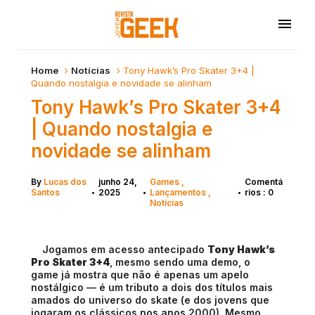
Home
Notícias
Tony Hawk’s Pro Skater 3+4 |
Quando nostalgia e novidade se alinham
Tony Hawk’s Pro Skater 3+4
| Quando nostalgia e
novidade se alinham
By
Lucas dos
junho 24,
Games
Comentá
Santos
2025
Lançamentos
rios : 0
•
•
•
Notícias
Jogamos em acesso antecipado
Tony Hawk’s
Pro Skater 3+4
, mesmo sendo uma demo, o
game já mostra que não é apenas um apelo
nostálgico — é um tributo a dois dos títulos mais
amados do universo do skate (e dos jovens que
jogaram os clássicos nos anos 2000). Mesmo