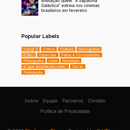
Animação queer “A Sapatona
Galáctica” estreia nos cinemas
brasileiros em fevereiro
Popular Labels
Canal 3
Crítica
Cultura
Discografia
E Se...
Especiais
Fatos e Curiosidades
Filmografia
Lista
Nostalgia
O que aconteceu com...
Oscar
Premiação
Sobre
Equipe
Parceiros
Contato
Política de Privacidade