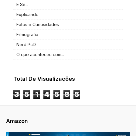
E Se...
Explicando
Fatos e Curiosidades
Filmografia
Nerd PcD
O que aconteceu com...
Total De Visualizações
3
5
1
4
5
8
5
Amazon