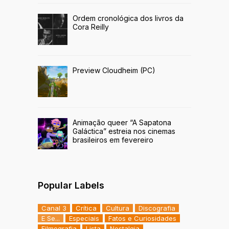
Ordem cronológica dos livros da
Cora Reilly
Preview Cloudheim (PC)
Animação queer “A Sapatona
Galáctica” estreia nos cinemas
brasileiros em fevereiro
Popular Labels
Canal 3
Crítica
Cultura
Discografia
E Se...
Especiais
Fatos e Curiosidades
Filmografia
Lista
Nostalgia