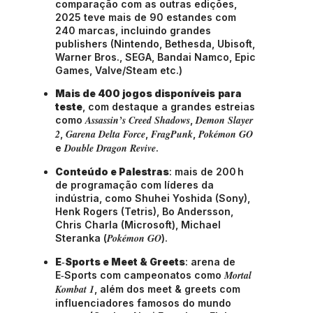
comparação com as outras edições,
2025 teve mais de 90 estandes com
240 marcas, incluindo grandes
publishers (Nintendo, Bethesda, Ubisoft,
Warner Bros., SEGA, Bandai Namco, Epic
Games, Valve/Steam etc.)
Mais de 400 jogos disponíveis
para
teste
, com destaque a grandes estreias
Assassin’s Creed Shadows
Demon Slayer
como
,
2
Garena Delta Force
FragPunk
Pokémon GO
,
,
,
Double Dragon Revive
e
.
Conteúdo e Palestras
: mais de 200 h
de programação com líderes da
indústria, como Shuhei Yoshida (Sony),
Henk Rogers (Tetris), Bo Andersson,
Chris Charla (Microsoft), Michael
Pokémon GO
Steranka (
)
.
E‑Sports e Meet & Greets
: arena de
Mortal
E‑Sports com campeonatos como
Kombat 1
, além dos meet & greets com
influenciadores famosos do mundo