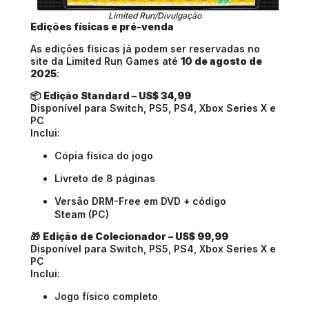
Limited Run/Divulgação
Edições físicas e pré-venda
As edições físicas já podem ser reservadas no
site da Limited Run Games até
10 de agosto de
2025
:
📦
Edição Standard – US$ 34,99
Disponível para Switch, PS5, PS4, Xbox Series X e
PC
Inclui:
Cópia física do jogo
Livreto de 8 páginas
Versão DRM-Free em DVD + código
Steam (PC)
🎁
Edição de Colecionador – US$ 99,99
Disponível para Switch, PS5, PS4, Xbox Series X e
PC
Inclui:
Jogo físico completo