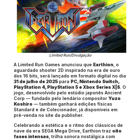
Limited Run/Divulgação
A Limited Run Games anunciou que
Earthion
, o
aguardado shooter 2D inspirado na era de ouro
dos 16 bits, será lançado em formato digital no dia
31 de julho de 2025
para
PC, Nintendo Switch,
PlayStation 4, PlayStation 5 e Xbox Series X|S
. O
jogo, desenvolvido pelo estúdio japonês Ancient
Corp — fundado pelo lendário compositor
Yuzo
Koshiro
— também ganhará edições físicas
Standard e de Colecionador, já disponíveis em
pré-venda no site da publisher.
Celebrando a estética e o ritmo dos clássicos de
nave da era SEGA Mega Drive, Earthion traz
oito
fases intensas
, trilha sonora nostálgica com