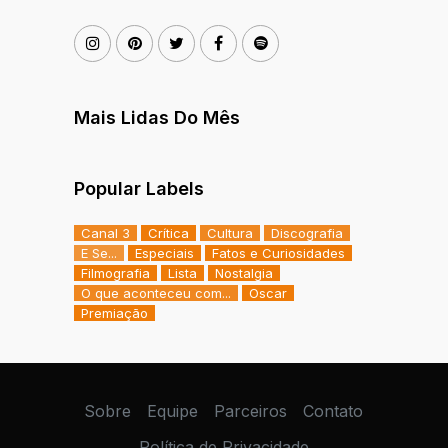
Mais Lidas Do Mês
Popular Labels
Canal 3
Crítica
Cultura
Discografia
E Se...
Especiais
Fatos e Curiosidades
Filmografia
Lista
Nostalgia
O que aconteceu com...
Oscar
Premiação
Sobre
Equipe
Parceiros
Contato
Política de Privacidade