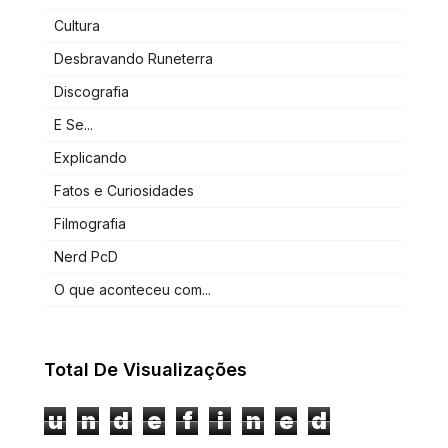
Cultura
Desbravando Runeterra
Discografia
E Se...
Explicando
Fatos e Curiosidades
Filmografia
Nerd PcD
O que aconteceu com...
Total De Visualizações
u
n
d
e
f
i
n
e
d