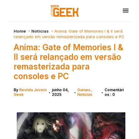
Home
Noticias
Anima: Gate of Memories I & II será
relançado em versão remasterizada para consoles e PC
Anima: Gate of Memories I &
II será relançado em versão
remasterizada para
consoles e PC
By
Revista Jovem
junho 04,
Games
Comentári
•
•
•
Geek
2025
Noticias
os : 0