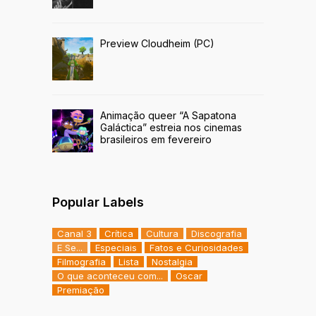
Preview Cloudheim (PC)
Animação queer “A Sapatona
Galáctica” estreia nos cinemas
brasileiros em fevereiro
Popular Labels
Canal 3
Crítica
Cultura
Discografia
E Se...
Especiais
Fatos e Curiosidades
Filmografia
Lista
Nostalgia
O que aconteceu com...
Oscar
Premiação