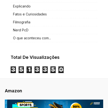
Explicando
Fatos e Curiosidades
Filmografia
Nerd PcD
O que aconteceu com...
Total De Visualizações
3
5
1
3
3
5
0
Amazon