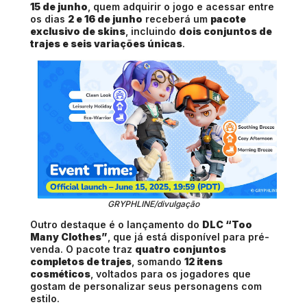
15 de junho
, quem adquirir o jogo e acessar entre
os dias
2 e 16 de junho
receberá um
pacote
exclusivo de skins
, incluindo
dois conjuntos de
trajes e seis variações únicas
.
GRYPHLINE/divulgação
Outro destaque é o lançamento do
DLC “Too
Many Clothes”
, que já está disponível para pré-
venda. O pacote traz
quatro conjuntos
completos de trajes
, somando
12 itens
cosméticos
, voltados para os jogadores que
gostam de personalizar seus personagens com
estilo.