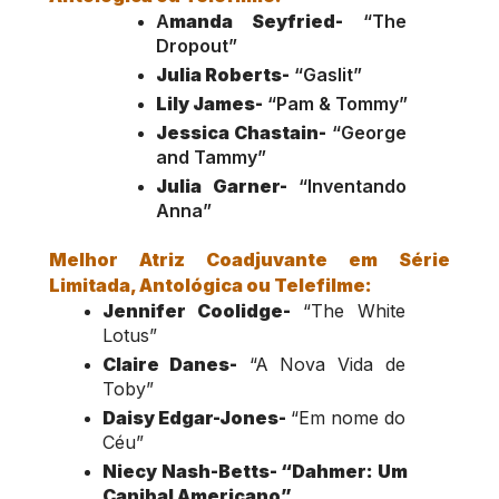
A
manda Seyfried-
 “The 
Dropout”
Julia Roberts-
 “Gaslit”
Lily James-
 “Pam & Tommy”
Jessica Chastain-
 “George 
and Tammy”
Julia Garner- 
“Inventando 
Anna”
Melhor Atriz Coadjuvante em Série 
Limitada, Antológica ou Telefilme:
Jennifer Coolidge- 
“The White 
Lotus”
Claire Danes-
 “A Nova Vida de 
Toby”
Daisy Edgar-Jones- 
“Em nome do 
Céu”
Niecy Nash-Betts- “Dahmer: Um 
Canibal Americano”  