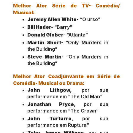
Melhor Ator Série de TV- Comédia/ 
Musical: 
Jeremy Allen White-
 “O urso”
Bill Hader-
 “Barry”
Donald Glober-
 “Atlanta”
Martin Short- 
“Only Murders in 
the Building”
Steve Martin-
 “Only Murders in 
the Building”
Melhor Ator Coadjunvante em Série de 
Comédia- Musical ou Drama:
John Lithgow, 
por sua 
performance em “The Old Man”
Jonathan Pryce
, por sua 
performance em “The Crown”
John Turturro, 
por sua 
performance em Ruptura”
Tyler James Willians, 
por sua 