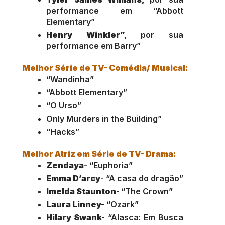
performance em “Abbott 
Elementary”
Henry Winkler”, 
por sua 
performance em
Barry”
Melhor Série de TV- Comédia/ Musical:
“Wandinha”
“Abbott Elementary”
“O Urso”
Only Murders in the Building”
“Hacks”
Melhor Atriz em Série de TV- Drama:
Zendaya
- “Euphoria”
Emma D’arcy
- “A casa do dragão”
Imelda Staunton- 
“The Crown”
Laura Linney-
 “Ozark”
Hilary Swank- 
“Alasca: Em Busca 