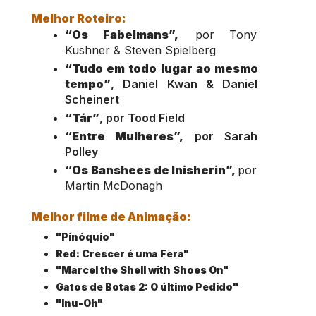
Melhor Roteiro:
“Os Fabelmans”,
 por
Tony 
Kushner & Steven Spielberg
“Tudo em todo lugar ao mesmo 
tempo”
, Daniel Kwan & Daniel 
Scheinert
“Tár”
, por Tood Field
“Entre Mulheres”,
 por Sarah 
Polley
“Os Banshees de Inisherin”, 
por 
Martin McDonagh
Melhor filme de Animação:
"Pinóquio"
Red: Crescer é uma Fera"
"Marcel the Shell with Shoes On"
Gatos de Botas 2: O último Pedido"
"Inu-Oh"