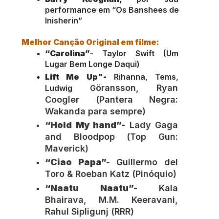
performance em “Os Banshees de 
Inisherin”
Melhor Canção Original em filme: 
“Carolina”
- Taylor Swift (Um 
Lugar Bem Longe Daqui)
Lift Me Up"-
 Rihanna, Tems, 
öransson, Ryan 
Ludwig G
Coogler (Pantera Negra: 
Wakanda para sempre)
“Hold My hand”-
 Lady Gaga 
and Bloodpop (Top Gun: 
Maverick)
“Ciao Papa”-
 Guillermo del 
Toro & Roeban Katz (Pinóquio)
“Naatu Naatu”-
 Kala 
Bhairava, M.M. Keeravani, 
Rahul Sipligunj (RRR)