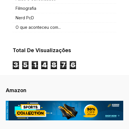
Filmografia
Nerd PcD
O que aconteceu com...
Total De Visualizações
3
5
1
4
8
7
6
Amazon