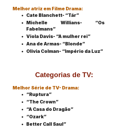
Melhor atriz em Filme Drama:
Cate Blanchett- “Tár”
Michelle Willians- “Os 
Fabelmans”
Viola Davis- “A mulher rei”
Ana de Armas- “Blonde”
Olivia Colman- “Império da Luz”
Categorias de TV:
Melhor Série de TV- Drama:
“Ruptura”
“The Crown”
“A Casa do Dragão”
“Ozark”
Better Call Saul”